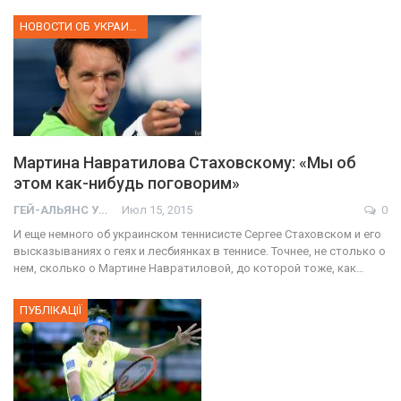
НОВОСТИ ОБ УКРАИНЕ
Мартина Навратилова Стаховскому: «Мы об
этом как-нибудь поговорим»
ГЕЙ-АЛЬЯНС УКРАИНА
Июл 15, 2015
0
И еще немного об украинском теннисисте Сергее Стаховском и его
высказываниях о геях и лесбиянках в теннисе. Точнее, не столько о
нем, сколько о Мартине Навратиловой, до которой тоже, как…
ПУБЛІКАЦІЇ