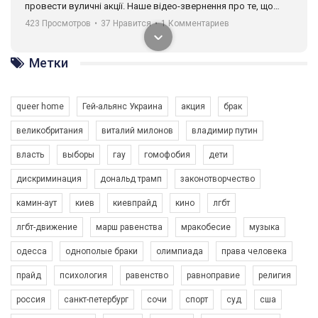
провести вуличні акції. Наше відео-звернення про те, що
навіть коли ми у різних містах та не можемо зустрінеться, ми
423 Просмотров
•
37 Нравится
•
1 Комментариев
разом. Ми закликаємо всіх хто поділяє цінності рівності та
солідарності, приєднатися до нас. Регіональні підрозділи
ГАУ є в 16 областях України.
Метки
Разом наш голос лунає гучніше!
queer home
Гей-альянс Украина
акция
брак
великобритания
виталий милонов
владимир путин
власть
выборы
гау
гомофобия
дети
дискриминация
дональд трамп
законотворчество
камин-аут
киев
киевпрайд
кино
лгбт
00:58
лгбт-движение
марш равенства
мракобесие
музыка
Зупинимо насильство проти ЛГБТ в Україні! Stop violence against LGBT in Ukraine!
одесса
однополые браки
олимпиада
права человека
6/30/2017
Емоційний та вражаючий промо-ролік на конкурс PACT, який
прайд
психология
равенство
равноправие
религия
представляє програму "Гей-альянс Україна" з протидії
насильству проти ЛГБТ в Україні.
россия
санкт-петербург
сочи
спорт
суд
сша
1.9K Просмотров
•
226 Нравится
•
5 Комментариев