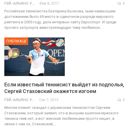
ГЕЙ-АЛЬЯНС УКРАИНА
Фев 8, 2017
0
Российская теннисистка Екатерина Бычкова, чьим наивысшим
достижением было 69 место в одиночном разряде мирового
рейтинга в 2005 году, дала интервью сайту Евроспорт. И среди
прочего затронула животрепещущую тему лесбиянок…
ПУБЛІКАЦІЇ
Если известный теннисист выйдет из подполья,
Сергей Стаховский окажется изгоем
ГЕЙ-АЛЬЯНС УКРАИНА
Сен 7, 2015
0
Многие помнят скандал с украинским теннисистом Сергеем
Стаховским, который заявил, что в высшем эшелоне мужского
тенниса геев нет, а вот женский лесбиянками просто кишит, в
связи с чем он, Стаховский,…