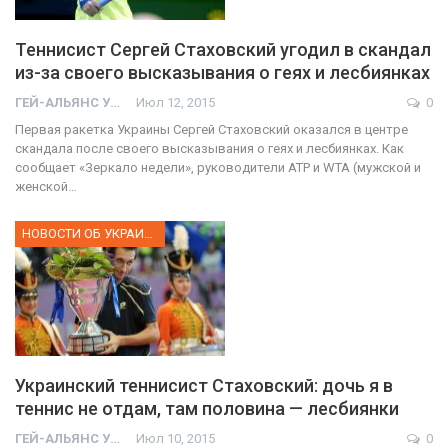
Теннисист Сергей Стаховский угодил в скандал
из-за своего высказывания о геях и лесбиянках
ГЕЙ-АЛЬЯНС УКРАИНА
Июл 12, 2015
0
Первая ракетка Украины Сергей Стаховский оказался в центре
скандала после своего высказывания о геях и лесбиянках. Как
сообщает «Зеркало недели», руководители ATP и WTA (мужской и
женской…
НОВОСТИ ОБ УКРАИНЕ
Украинский теннисист Стаховский: дочь я в
теннис не отдам, там половина — лесбиянки
ГЕЙ-АЛЬЯНС УКРАИНА
Июл 10, 2015
0