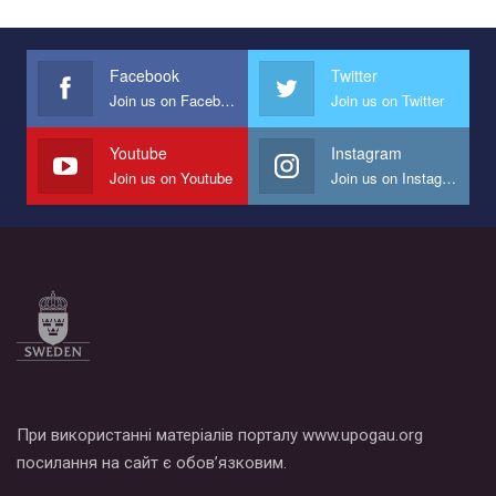
Украина", который принимает участие в конкурсе
международной организации PACT на лучший ролик,
представляющий программу развития организации.
Facebook
Twitter
Join us on Facebook
Join us on Twitter
Мы просим вас поддержать нас и помочь нам реализовать
наш план по борьбе с насилием и дискриминацией на почве
СОГИ в Украине.
Youtube
Instagram
Join us on Youtube
Join us on Instagram
Все, что вам нужно сделать - это зайти на наш канал YouTube
по этой ссылке и поставить лайк под видео.
При використанні матеріалів порталу www.upogau.org
посилання на сайт є обов’язковим.