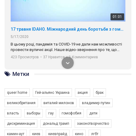
01:01
17 травня IDAHO. Міжнародний день боротьби з гомофобією трансфобією і біфобія.
5/17/2020
В цьому році, пандемія та COVІD-19 не дали нам можливості
провести вуличні акції. Наше відео-звернення про те, що
навіть коли ми у різних містах та не можемо зустрінеться, ми
423 Просмотров
•
37 Нравится
•
1 Комментариев
разом. Ми закликаємо всіх хто поділяє цінності рівності та
солідарності, приєднатися до нас. Регіональні підрозділи
ГАУ є в 16 областях України.
Метки
Разом наш голос лунає гучніше!
queer home
Гей-альянс Украина
акция
брак
великобритания
виталий милонов
владимир путин
власть
выборы
гау
гомофобия
дети
дискриминация
дональд трамп
законотворчество
камин-аут
киев
киевпрайд
кино
лгбт
00:58