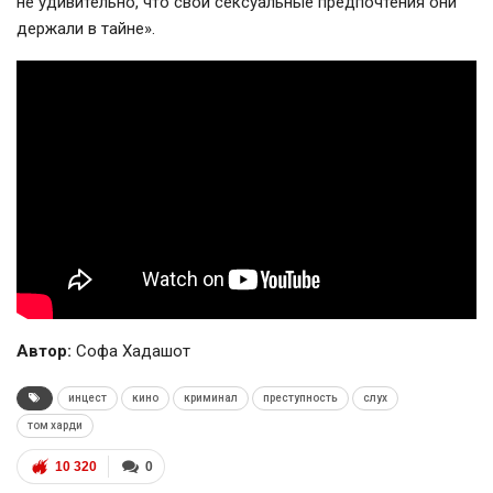
не удивительно, что свои сексуальные предпочтения они
держали в тайне».
Автор:
Софа Хадашот
инцест
кино
криминал
преступность
слух
том харди
10 320
0