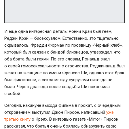
И еще одна интересная деталь: Ронни Крэй был геем,
Реджи Крэй — бисексуалом. Естественно, это тщательно
скрывалось. Фредди Форман по прозвищу «Черный хлеб»,
который был связан с бандой близнецов, утверждал, что
оба брата были геями. По его словам, Рональд знал
о своей гомосексуальности с отрочества. Реджинальд был
женат на женщине по имени Фрэнсис Ши, однако этот брак
был фиктивным, а секса между супругами никогда не
было. Через два года после свадьбы Ши покончила
с собой.
Сегодня, накануне выхода фильма в прокат, с очередным
откровением выступил Джон Пирсон, написавший
уже
третью книгу
о Крэях. В интервью газете «Mirror» Пирсон
рассказал, что братья очень боялись обнаружить свою