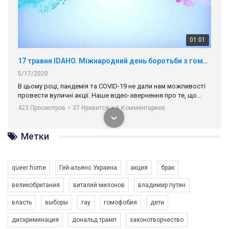
01:01
17 травня IDAHO. Міжнародний день боротьби з гомофобією трансфобією і біфобія.
5/17/2020
В цьому році, пандемія та COVІD-19 не дали нам можливості
провести вуличні акції. Наше відео-звернення про те, що
навіть коли ми у різних містах та не можемо зустрінеться, ми
423 Просмотров
•
37 Нравится
•
1 Комментариев
разом. Ми закликаємо всіх хто поділяє цінності рівності та
солідарності, приєднатися до нас. Регіональні підрозділи
ГАУ є в 16 областях України.
Метки
Разом наш голос лунає гучніше!
queer home
Гей-альянс Украина
акция
брак
великобритания
виталий милонов
владимир путин
власть
выборы
гау
гомофобия
дети
дискриминация
дональд трамп
законотворчество