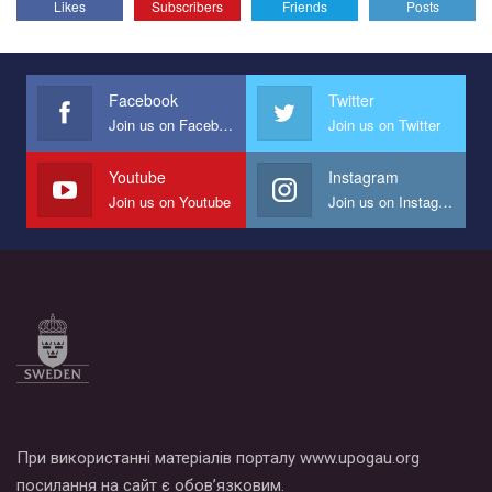
Likes
Subscribers
Friends
Posts
Эмоционально сильный ролик от команды "Гей-альянс
Украина", который принимает участие в конкурсе
международной организации PACT на лучший ролик,
представляющий программу развития организации.
Facebook
Twitter
Join us on Facebook
Join us on Twitter
Мы просим вас поддержать нас и помочь нам реализовать
наш план по борьбе с насилием и дискриминацией на почве
СОГИ в Украине.
Youtube
Instagram
Join us on Youtube
Join us on Instagram
Все, что вам нужно сделать - это зайти на наш канал YouTube
по этой ссылке и поставить лайк под видео.
При використанні матеріалів порталу www.upogau.org
посилання на сайт є обов’язковим.