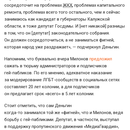
сосредоточит на проблемах
ЖКХ
, проблемах капитального
ремонта, проблемах всего того остального, чем я сейчас
занимаюсь как кандидат в губернаторы Калужской
области, я тоже депутат Госдумы. И [нет никакой] разницы
в том, что он [депутат] законодательного собрания.
Он должен сосредоточиться, а не заниматься фигней,
которая народ уже раздражает», — подчеркнул Деньгин.
Напомним, что буквально вчера Милонов
предложил
сажать в тюрьму администраторов и подписчиков
гей-пабликов
. По его мнению, адекватное наказание
за модерирование
ЛГБТ-сообществ
в социальных сетях
составляет 20 лет колонии, а для подписчиков
он предлагает срок «всего» в 5 лет колонии.
Стоит отметить, что сам Деньгин
когда-то занимался той же
«фигней», что и Милонов, ведя
борьбу с
гей-пабликами
. Депутат, в частности, выступал
в поддержку пропутинского движения «МедиаГвардия»,