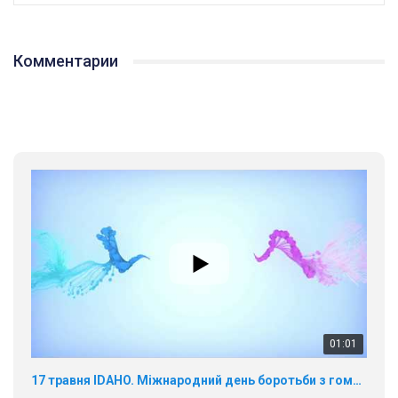
Комментарии
01:01
17 травня IDAHO. Міжнародний день боротьби з гомофобією трансфобією і біфобія.