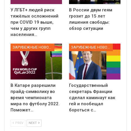
У ЛГБТ+ людей риск
В России двум геям
тяжёлых осложнений
грозит до 15 лет
при COVID 19 выше,
лишения свободы:
чем у других групп
обзор ситуации
населения…
ЗАРУБЕЖНЫЕ НОВОСТИ
ЗАРУБЕЖНЫЕ НОВОСТИ
В Катаре разрешили
Государственный
прайд-символику во
секретарь Франции
время чемпионата
сделал каминаут как
мира по футболу 2022.
гей и пообещал
Поможет…
бороться с…
PREV
NEXT