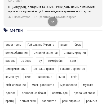
5/17/2020
В цьому році, пандемія та COVІD-19 не дали нам можливості
провести вуличні акції. Наше відео-звернення про те, що
навіть коли ми у різних містах та не можемо зустрінеться, ми
423 Просмотров
•
37 Нравится
•
1 Комментариев
разом. Ми закликаємо всіх хто поділяє цінності рівності та
солідарності, приєднатися до нас. Регіональні підрозділи
ГАУ є в 16 областях України.
Метки
Разом наш голос лунає гучніше!
queer home
Гей-альянс Украина
акция
брак
великобритания
виталий милонов
владимир путин
власть
выборы
гау
гомофобия
дети
дискриминация
дональд трамп
законотворчество
камин-аут
киев
киевпрайд
кино
лгбт
00:58
лгбт-движение
марш равенства
мракобесие
музыка
Зупинимо насильство проти ЛГБТ в Україні! Stop violence against LGBT in Ukraine!
одесса
однополые браки
олимпиада
права человека
6/30/2017
Емоційний та вражаючий промо-ролік на конкурс PACT, який
прайд
психология
равенство
равноправие
религия
представляє програму "Гей-альянс Україна" з протидії