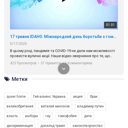
01:01
17 травня IDAHO. Міжнародний день боротьби з гомофобією трансфобією і біфобія.
5/17/2020
В цьому році, пандемія та COVІD-19 не дали нам можливості
провести вуличні акції. Наше відео-звернення про те, що
навіть коли ми у різних містах та не можемо зустрінеться, ми
423 Просмотров
•
37 Нравится
•
1 Комментариев
разом. Ми закликаємо всіх хто поділяє цінності рівності та
солідарності, приєднатися до нас. Регіональні підрозділи
ГАУ є в 16 областях України.
Метки
Разом наш голос лунає гучніше!
queer home
Гей-альянс Украина
акция
брак
великобритания
виталий милонов
владимир путин
власть
выборы
гау
гомофобия
дети
дискриминация
дональд трамп
законотворчество