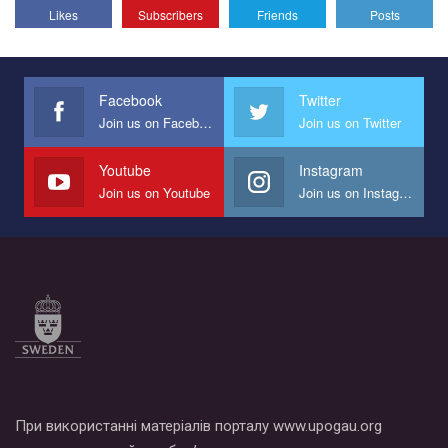
Likes
Subscribers
Friends
Posts
Эмоционально сильный ролик от команды "Гей-альянс
Украина", который принимает участие в конкурсе
международной организации PACT на лучший ролик,
представляющий программу развития организации.
Facebook
Twitter
Join us on Facebook
Join us on Twitter
Мы просим вас поддержать нас и помочь нам реализовать
наш план по борьбе с насилием и дискриминацией на почве
СОГИ в Украине.
Youtube
Instagram
Join us on Youtube
Join us on Instagram
Все, что вам нужно сделать - это зайти на наш канал YouTube
по этой ссылке и поставить лайк под видео.
При використанні матеріалів порталу www.upogau.org