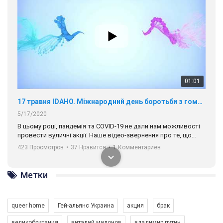
01:01
17 травня IDAHO. Міжнародний день боротьби з гомофобією трансфобією і біфобія.
5/17/2020
В цьому році, пандемія та COVІD-19 не дали нам можливості
провести вуличні акції. Наше відео-звернення про те, що
навіть коли ми у різних містах та не можемо зустрінеться, ми
423 Просмотров
•
37 Нравится
•
1 Комментариев
разом. Ми закликаємо всіх хто поділяє цінності рівності та
солідарності, приєднатися до нас. Регіональні підрозділи
ГАУ є в 16 областях України.
Метки
Разом наш голос лунає гучніше!
queer home
Гей-альянс Украина
акция
брак
великобритания
виталий милонов
владимир путин