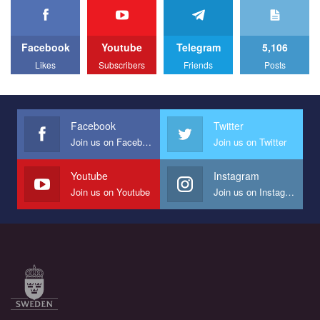
We appeal to your support and ask to help us implement our plan
to combat violence against LGBT people in Ukraine.
Facebook
Youtube
Telegram
5,106
All you have to do is to press "Like" below the video.
Likes
Subscribers
Friends
Posts
Эмоционально сильный ролик от команды "Гей-альянс
Украина", который принимает участие в конкурсе
международной организации PACT на лучший ролик,
представляющий программу развития организации.
Facebook
Twitter
Join us on Facebook
Join us on Twitter
Мы просим вас поддержать нас и помочь нам реализовать
наш план по борьбе с насилием и дискриминацией на почве
СОГИ в Украине.
Youtube
Instagram
Join us on Youtube
Join us on Instagram
Все, что вам нужно сделать - это зайти на наш канал YouTube
по этой ссылке и поставить лайк под видео.