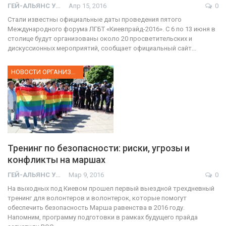
ГЕЙ-АЛЬЯНС УКРАИНА
Апр 15, 2016
0
Стали известны официальные даты проведения пятого
Международного форума ЛГБТ «Киевпрайд-2016». С 6 по 13 июня в
столице будут организованы около 20 просветительских и
дискуссионных мероприятий, сообщает официальный сайт…
НОВОСТИ ОРГАНИЗАЦИИ
Тренинг по безопасности: риски, угрозы и
конфликты на маршах
ГЕЙ-АЛЬЯНС УКРАИНА
Мар 9, 2016
0
На выходных под Киевом прошел первый выездной трехдневный
тренинг для волонтеров и волонтерок, которые помогут
обеспечить безопасность Марша равенства в 2016 году.
Напомним, программу подготовки в рамках будущего прайда