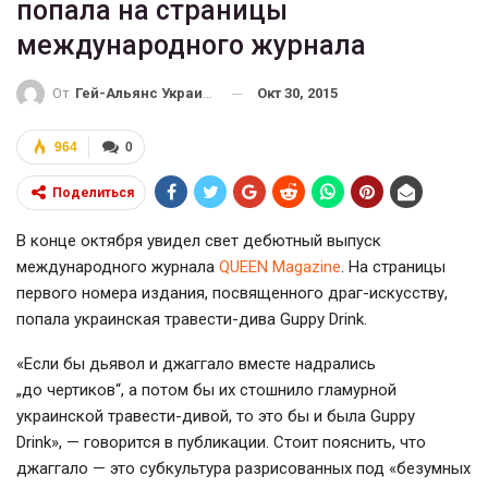
попала на страницы
международного журнала
Окт 30, 2015
От
Гей-Альянс Украина
964
0
Поделиться
В конце октября увидел свет дебютный выпуск
международного журнала
QUEEN Magazine
. На страницы
первого номера издания, посвященного
драг-искусству
,
попала украинская
травести-дива
Guppy Drink.
«Если бы дьявол и джаггало вместе надрались
„до чертиков“, а потом бы их стошнило гламурной
украинской
травести-дивой
, то это бы и была Guppy
Drink», — говорится в публикации. Стоит пояснить, что
джаггало — это субкультура разрисованных под «безумных