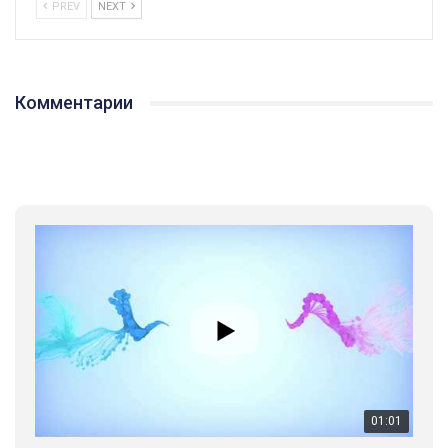
PREV
NEXT
01:01
17 травня IDAHO. Міжнародний день боротьби з гомофобією трансфобією і біфобія.
Комментарии
5/17/2020
В цьому році, пандемія та COVІD-19 не дали нам можливості
провести вуличні акції. Наше відео-звернення про те, що
навіть коли ми у різних містах та не можемо зустрінеться, ми
423 Просмотров
•
37 Нравится
•
1 Комментариев
разом. Ми закликаємо всіх хто поділяє цінності рівності та
солідарності, приєднатися до нас. Регіональні підрозділи
ГАУ є в 16 областях України.
Разом наш голос лунає гучніше!
00:58