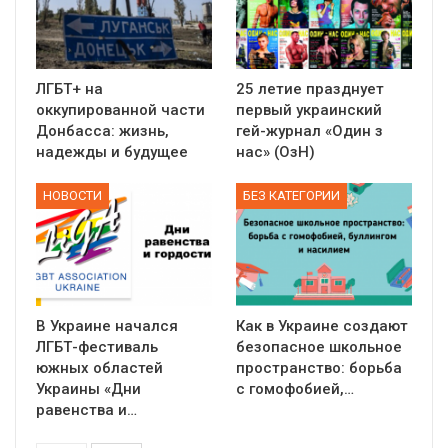
ЛГБТ+ на
25 летие празднует
оккупированной части
первый украинский
Донбасса: жизнь,
гей-журнал «Один з
надежды и будущее
нас» (ОзН)
НОВОСТИ
БЕЗ КАТЕГОРИИ
В Украине начался
Как в Украине создают
ЛГБТ-фестиваль
безопасное школьное
южных областей
пространство: борьба
Украины «Дни
с гомофобией,…
равенства и…