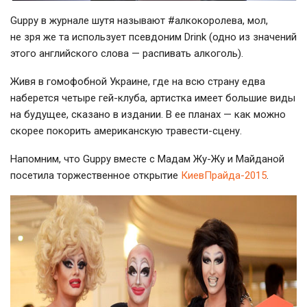
Guppy в журнале шутя называют #алкокоролева, мол,
не зря же та использует псевдоним Drink (одно из значений
этого английского слова — распивать алкоголь).
Живя в гомофобной Украине, где на всю страну едва
наберется четыре
гей-клуба
, артистка имеет большие виды
на будущее, сказано в издании. В ее планах — как можно
скорее покорить американскую
травести-сцену
.
Напомним, что Guppy вместе с Мадам
Жу-Жу
и Майданой
посетила торжественное открытие
КиевПрайда-2015
.