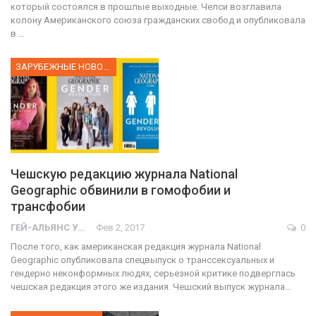
который состоялся в прошлые выходные. Челси возглавила
колону Американского союза гражданских свобод и опубликовала
в …
ЗАРУБЕЖНЫЕ НОВОСТИ
Чешскую редакцию журнала National
Geographic обвинили в гомофобии и
трансфобии
ГЕЙ-АЛЬЯНС УКРАИНА
Фев 2, 2017
0
После того, как американская редакция журнала National
Geographic опубликовала спецвыпуск о транссексуальных и
гендерно неконформных людях, серьезной критике подверглась
чешская редакция этого же издания. Чешский выпуск журнала…