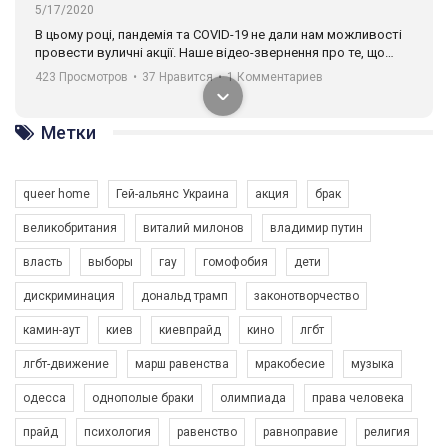
5/17/2020
В цьому році, пандемія та COVІD-19 не дали нам можливості
провести вуличні акції. Наше відео-звернення про те, що
навіть коли ми у різних містах та не можемо зустрінеться, ми
423 Просмотров
•
37 Нравится
•
1 Комментариев
разом. Ми закликаємо всіх хто поділяє цінності рівності та
солідарності, приєднатися до нас. Регіональні підрозділи
ГАУ є в 16 областях України.
Метки
Разом наш голос лунає гучніше!
queer home
Гей-альянс Украина
акция
брак
великобритания
виталий милонов
владимир путин
власть
выборы
гау
гомофобия
дети
дискриминация
дональд трамп
законотворчество
камин-аут
киев
киевпрайд
кино
лгбт
00:58
лгбт-движение
марш равенства
мракобесие
музыка
Зупинимо насильство проти ЛГБТ в Україні! Stop violence against LGBT in Ukraine!
одесса
однополые браки
олимпиада
права человека
6/30/2017
Емоційний та вражаючий промо-ролік на конкурс PACT, який
прайд
психология
равенство
равноправие
религия
представляє програму "Гей-альянс Україна" з протидії