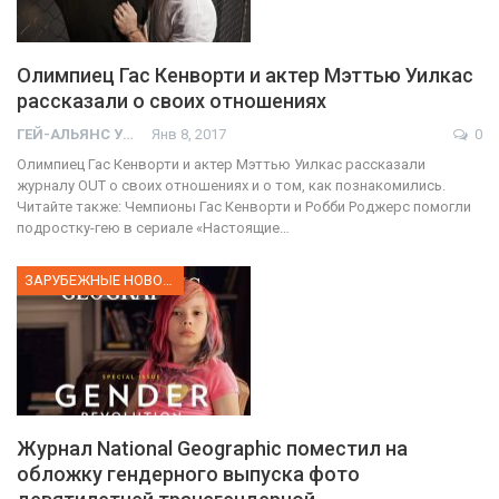
Олимпиец Гас Кенворти и актер Мэттью Уилкас
рассказали о своих отношениях
ГЕЙ-АЛЬЯНС УКРАИНА
Янв 8, 2017
0
Олимпиец Гас Кенворти и актер Мэттью Уилкас рассказали
журналу OUT о своих отношениях и о том, как познакомились.
Читайте также: Чемпионы Гас Кенворти и Робби Роджерс помогли
подростку-гею в сериале «Настоящие…
ЗАРУБЕЖНЫЕ НОВОСТИ
Журнал National Geographic поместил на
обложку гендерного выпуска фото