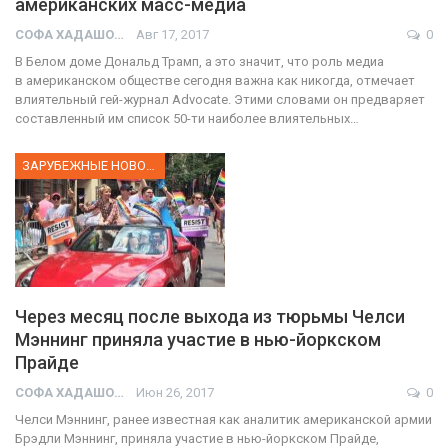
американских масс-медиа
СОФА ХАДАШОТ
Авг 17, 2017
0
В Белом доме Дональд Трамп, а это значит, что роль медиа
в американском обществе сегодня важна как никогда, отмечает
влиятельный гей-журнал Advocate. Этими словами он предваряет
составленный им список 50-ти наиболее влиятельных…
ЗАРУБЕЖНЫЕ НОВОСТИ
Через месяц после выхода из тюрьмы Челси
Мэннинг приняла участие в нью-йоркском
Прайде
СОФА ХАДАШОТ
Июн 26, 2017
0
Челси Мэннинг, ранее известная как аналитик американской армии
Брэдли Мэннинг, приняла участие в нью-йоркском Прайде,