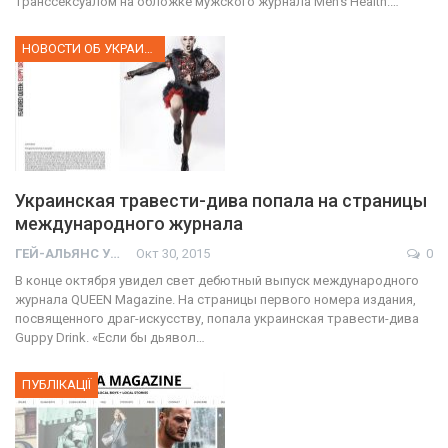
транссексуалом на обложке мужского журнала Men’s Health.…
НОВОСТИ ОБ УКРАИНЕ
Украинская травести-дива попала на страницы
международного журнала
ГЕЙ-АЛЬЯНС УКРАИНА
Окт 30, 2015
0
В конце октября увидел свет дебютный выпуск международного
журнала QUEEN Magazine. На страницы первого номера издания,
посвященного драг-искусству, попала украинская травести-дива
Guppy Drink. «Если бы дьявол…
ПУБЛІКАЦІЇ