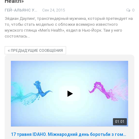
Health»
ГЕЙ-АЛЬЯНС УКРАИНА
Сен 24, 2015
0
Эйдиан Даулинг, трансгендерный мужчина, который претендует на
то, чтобы стать моделью с обложки всемирно известного
мужского глянца «Men’s Health», ездил в Нью-Йорк. Там у него
состоялась…
ПРЕДЫДУЩИЕ СООБЩЕНИЯ
01:01
17 травня IDAHO. Міжнародний день боротьби з гомофобією трансфобією і біфобія.