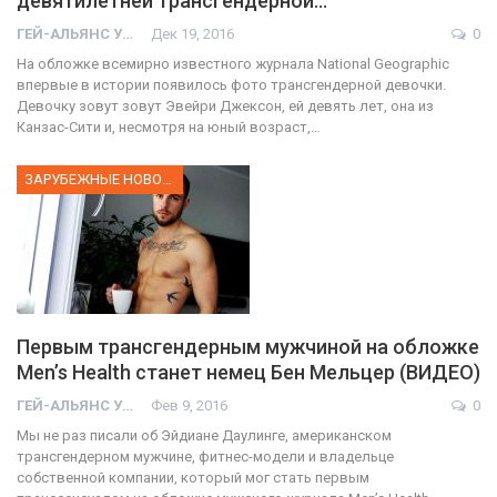
девятилетней трансгендерной…
ГЕЙ-АЛЬЯНС УКРАИНА
Дек 19, 2016
0
На обложке всемирно известного журнала National Geographic
впервые в истории появилось фото трансгендерной девочки.
Девочку зовут зовут Эвейри Джексон, ей девять лет, она из
Канзас-Сити и, несмотря на юный возраст,…
ЗАРУБЕЖНЫЕ НОВОСТИ
Первым трансгендерным мужчиной на обложке
Men’s Health станет немец Бен Мельцер (ВИДЕО)
ГЕЙ-АЛЬЯНС УКРАИНА
Фев 9, 2016
0
Мы не раз писали об Эйдиане Даулинге, американском
трансгендерном мужчине, фитнес-модели и владельце
собственной компании, который мог стать первым