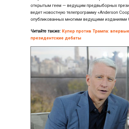
открытым геем — ведущим предвыборных презид
ведет новостную телепрограмму «Anderson Coope
опубликованных многими ведущими изданиями
Читайте также:
Купер против Трампа: впервы
президентские дебаты