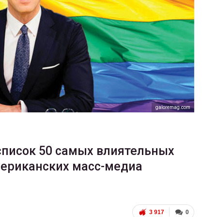
ФОТО
В Берлине отпраздновали
еры
легализацию гей-браков
ГЕЙ-АЛЬЯНС УКРАИНА
Июл 2, 2017
0
galoremag.com
список 50 самых влиятельных
мериканских масс-медиа
3 917
0