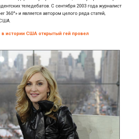
ентских теледебатов. С сентября 2003 года журналист
r 360°» и является автором целого ряда статей,
 США.
е в истории США открытый гей провел