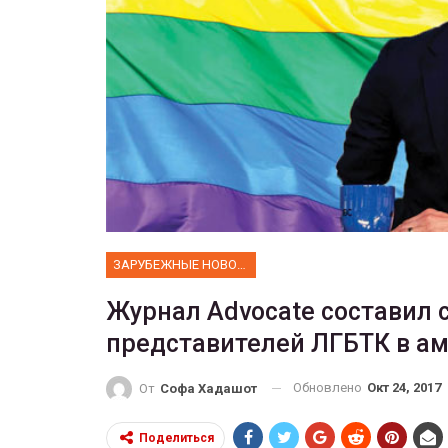
ФОТО
 собрал 200
ников
Военнослужащие-трансгенд
ГЕЙ-АЛЬЯНС УКРАИНА
10, 2017
0
Июл 27, 2017
0
ЗАРУБЕЖНЫЕ НОВОСТИ
Журнал Advocate составил 
представителей ЛГБТК в а
Обновлено
Окт 24, 2017
От
Софа Хадашот
Поделиться