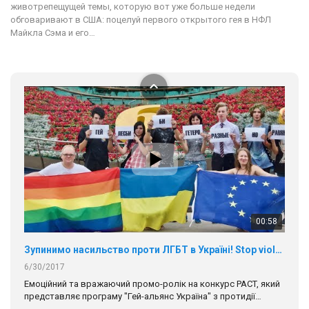
животрепещущей темы, которую вот уже больше недели
В цьому році, пандемія та COVІD-19 не дали нам можливості
обговаривают в США: поцелуй первого открытого гея в НФЛ
провести вуличні акції. Наше відео-звернення про те, що
Майкла Сэма и его…
навіть коли ми у різних містах та не можемо зустрінеться, ми
423 Просмотров
•
37 Нравится
•
1 Комментариев
разом. Ми закликаємо всіх хто поділяє цінності рівності та
солідарності, приєднатися до нас. Регіональні підрозділи
ГАУ є в 16 областях України.
Разом наш голос лунає гучніше!
00:58
Зупинимо насильство проти ЛГБТ в Україні! Stop violence against LGBT in Ukraine!
6/30/2017
Емоційний та вражаючий промо-ролік на конкурс PACT, який
представляє програму "Гей-альянс Україна" з протидії
насильству проти ЛГБТ в Україні.