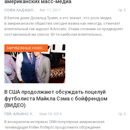
американских масс-медиа
СОФА ХАДАШОТ
Авг 17, 2017
0
В Белом доме Дональд Трамп, а это значит, что роль медиа
в американском обществе сегодня важна как никогда, отмечает
влиятельный гей-журнал Advocate. Этими словами он предваряет
составленный им список 50-ти наиболее влиятельных…
ЗАРУБЕЖНЫЕ НОВОСТИ
В США продолжают обсуждать поцелуй
футболиста Майкла Сэма с бойфрендом
(ВИДЕО)
01:01
ГЕЙ-АЛЬЯНС УКРАИНА
Май 19, 2014
0
В воскресном интервью CNN популярная американская
17 травня IDAHO. Міжнародний день боротьби з гомофобією трансфобією і біфобія.
телеведущая Робин Робертс продолжила обсуждение
5/17/2020