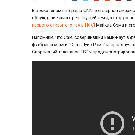
В воскресном интервью CNN популярная америк
обсуждение животрепещущей темы, которую во
первого открытого гея в НФЛ
Майкла Сэма и ег
Напомним, что Сэм, совершивший камин-аут в ф
футбольной лиги "Сент-Луис Рэмс" и, празднуя 
Спортивный телеканал ESPN продемонстрировал 