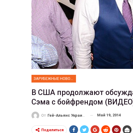
ФОТО
 собрал 200
ников
Военнослужащие-трансгенд
ГЕЙ-АЛЬЯНС УКРАИНА
10, 2017
0
Июл 27, 2017
0
ЗАРУБЕЖНЫЕ НОВОСТИ
В США продолжают обсужда
Сэма с бойфрендом (ВИДЕО
Май 19, 2014
От
Гей-Альянс Украина
Поделиться