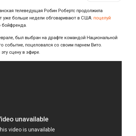
анская телеведущая Робин Робертс продолжила
т уже больше недели обговаривают в США:
поцелуй
о бойфренда.
еврале, был выбран на драфте командой Национальной
это событие, поцеловался со своим парнем Вито.
эту сцену в эфире.