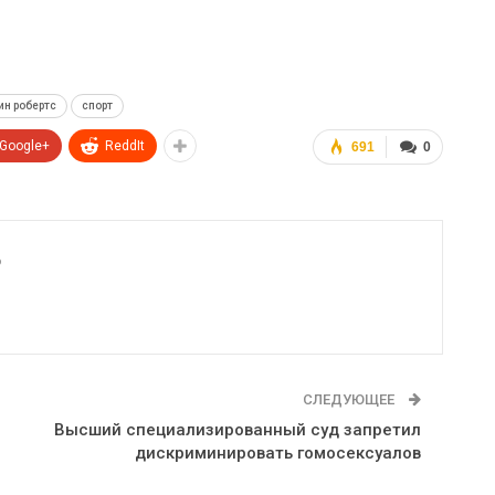
ин робертс
спорт
Google+
ReddIt
691
0
6
СЛЕДУЮЩЕЕ
Высший специализированный суд запретил
дискриминировать гомосексуалов