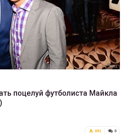
ФОТО
В Берлине отпраздновали
еры
легализацию гей-браков
ГЕЙ-АЛЬЯНС УКРАИНА
Июл 2, 2017
0
NULL
ть поцелуй футболиста Майкла
)
691
0