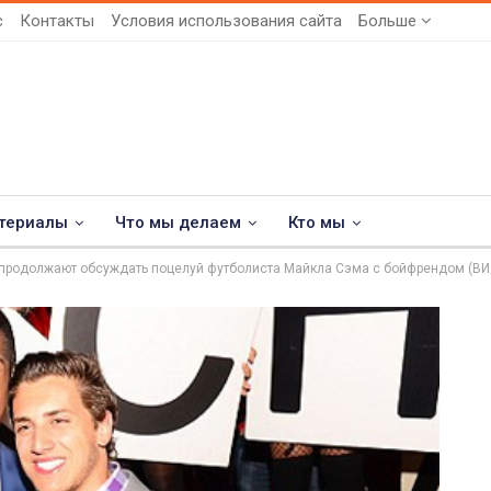
с
Контакты
Условия использования сайта
Больше
териалы
Что мы делаем
Кто мы
продолжают обсуждать поцелуй футболиста Майкла Сэма с бойфрендом (В