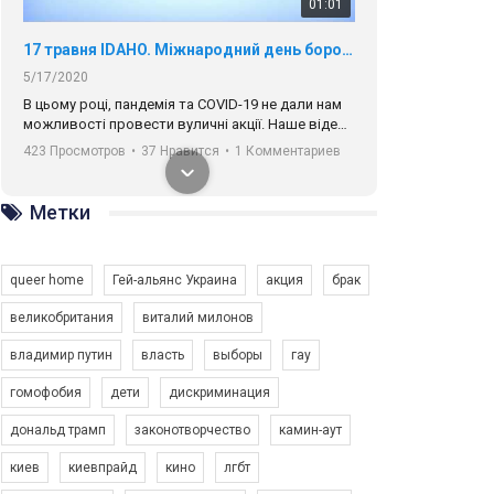
01:01
17 травня IDAHO. Міжнародний день боротьби з гомофобією трансфобією і біфобія.
5/17/2020
В цьому році, пандемія та COVІD-19 не дали нам
можливості провести вуличні акції. Наше відео-
звернення про те, що навіть коли ми у різних
423 Просмотров
•
37 Нравится
•
1 Комментариев
містах та не можемо зустрінеться, ми разом. Ми
закликаємо всіх хто поділяє цінності рівності та
солідарності, приєднатися до нас. Регіональні
Метки
підрозділи ГАУ є в 16 областях України.
Разом наш голос лунає гучніше!
queer home
Гей-альянс Украина
акция
брак
великобритания
виталий милонов
владимир путин
власть
выборы
гау
00:58
гомофобия
дети
дискриминация
дональд трамп
законотворчество
камин-аут
Зупинимо насильство проти ЛГБТ в Україні! Stop violence against LGBT in Ukraine!
6/30/2017
киев
киевпрайд
кино
лгбт
Емоційний та вражаючий промо-ролік на