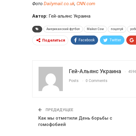
Фото
Dailymail.co.uk
,
CNN.com
Автор:
Гей-альянс Украина
Американский футбол
Майкл Сэм
поцелуй
роб
Facebook
Twitter
Поделиться
Гей-Альянс Украина
459
Posts
0 Comments
ПРЕДИДУЩЕЕ
Как мы отметили День борьбы с
гомофобией