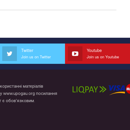
Twitter
Youtube
Join us on Twitter
Join us on Youtube
користанні матеріалів
у www.upogau.org посилання
т є обов’язковим.