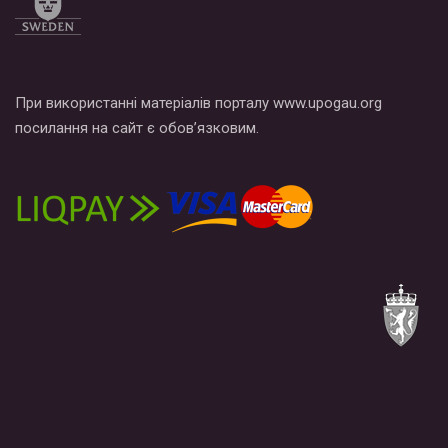
При використанні матеріалів порталу www.upogau.org
посилання на сайт є обов’язковим.