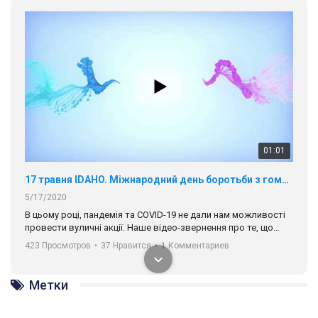
01:01
17 травня IDAHO. Міжнародний день боротьби з гомофобією трансфобією і біфобія.
5/17/2020
В цьому році, пандемія та COVІD-19 не дали нам можливості
провести вуличні акції. Наше відео-звернення про те, що
навіть коли ми у різних містах та не можемо зустрінеться, ми
423 Просмотров
•
37 Нравится
•
1 Комментариев
разом. Ми закликаємо всіх хто поділяє цінності рівності та
солідарності, приєднатися до нас. Регіональні підрозділи
ГАУ є в 16 областях України.
Метки
Разом наш голос лунає гучніше!