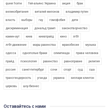
queer home
Гей-альянс Украина
акция
брак
великобритания
виталий милонов
владимир путин
власть
выборы
гау
гомофобия
дети
дискриминация
дональд трамп
законотворчество
камин-аут
киев
киевпрайд
кино
лгбт
00:58
лгбт-движение
марш равенства
мракобесие
музыка
Зупинимо насильство проти ЛГБТ в Україні! Stop violence against LGBT in Ukraine!
одесса
однополые браки
олимпиада
права человека
6/30/2017
Емоційний та вражаючий промо-ролік на конкурс PACT, який
прайд
психология
равенство
равноправие
религия
представляє програму "Гей-альянс Україна" з протидії
насильству проти ЛГБТ в Україні.
россия
санкт-петербург
сочи
спорт
суд
сша
1.9K Просмотров
•
226 Нравится
•
5 Комментариев
Ми просимо вашої підтримки, щоб реалізувати нашу
трансгендерность
уганда
украина
хиллари клинтон
програму з боротьби з насильством проти ЛГБТ в Україні.
церковь
шоу-бизнес
Якщо ти хочеш підтримати нас - просто натисни "лайк" під
відео.
Team of Gay Alliance Ukraine participates in a competition for the
Оставайтесь с нами
best video, representing programme for the development of