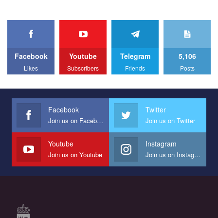
organization. The competition is organized by inetrnational
organization PACT.
We appeal to your support and ask to help us implement our plan
to combat violence against LGBT people in Ukraine.
Facebook
Youtube
Telegram
5,106
All you have to do is to press "Like" below the video.
Likes
Subscribers
Friends
Posts
Эмоционально сильный ролик от команды "Гей-альянс
Украина", который принимает участие в конкурсе
международной организации PACT на лучший ролик,
представляющий программу развития организации.
Facebook
Twitter
Join us on Facebook
Join us on Twitter
Мы просим вас поддержать нас и помочь нам реализовать
наш план по борьбе с насилием и дискриминацией на почве
СОГИ в Украине.
Youtube
Instagram
Join us on Youtube
Join us on Instagram
Все, что вам нужно сделать - это зайти на наш канал YouTube
по этой ссылке и поставить лайк под видео.