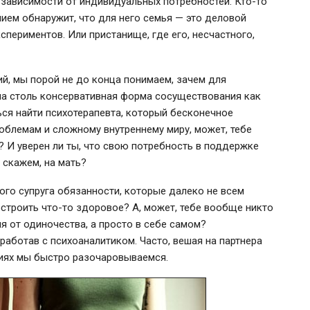
 зависимости от индивидуальных потребностей.
Кто-то
ием обнаружит, что для него семья — это деловой
спериментов. Или пристанище, где его, несчастного,
ий, мы порой не до конца понимаем, зачем для
на столь консервативная форма сосуществования как
ься найти психотерапевта, который бесконечное
облемам и сложному внутреннему миру, может, тебе
? И уверен ли ты, что свою потребность в поддержке
, скажем, на мать?
ного супруга обязанности, которые далеко не всем
построить
что-то
здоровое? А, может, тебе вообще никто
ия от одиночества, а просто в себе самом?
аботав с психоаналитиком. Часто, вешая на партнера
ниях мы быстро разочаровываемся.