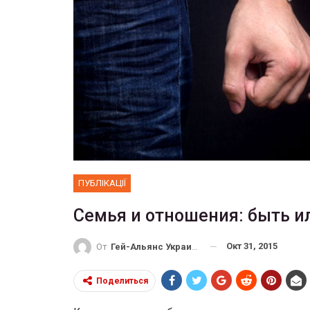
ФОТО
Прайд в Тель-Авиве собрал 200
тысяч участников
Военн
ГЕЙ-АЛЬЯНС УКРАИНА
Июн 10, 2017
0
ПУБЛІКАЦІЇ
Семья и отношения: быть и
Окт 31, 2015
От
Гей-Альянс Украина
Поделиться