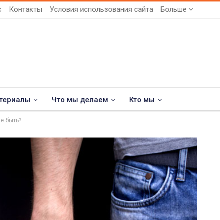
с
Контакты
Условия использования сайта
Больше
териалы
Что мы делаем
Кто мы
е быть?