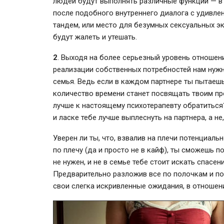
людей будут выполнять различные функции — в
после подобного внутреннего диалога с удивлен
тандем, или место для безумных сексуальных эк
будут жалеть и утешать.
2
. Выходя на более серьезный уровень отношен
реализации собственных потребностей нам нуж
семья. Ведь если в каждом партнере ты пытаеш
количество времени станет посвящать твоим пр
лучше к настоящему психотерапевту обратиться
и ласке тебе лучше выплеснуть на партнера, а не
Уверен ли ты, что, взвалив на плечи потенциаль
по плечу (да и просто не в кайф), ты сможешь 
не нужен, и не в семье тебе стоит искать спасен
Предварительно разложив все по полочкам и пор
свои слегка искривленные ожидания, в отноше