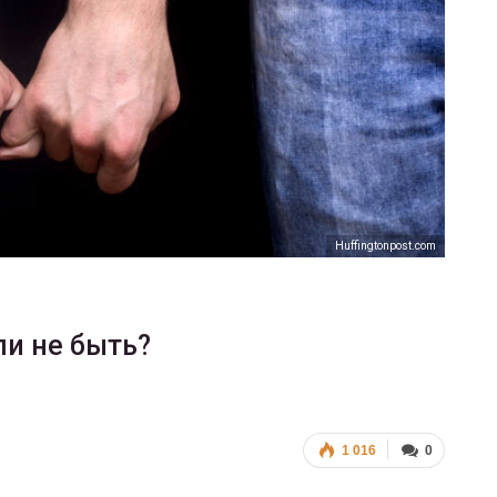
Ф
ФОТО
В Берлине 
ослужащие-трансгендеры
легализаци
ГЕЙ-АЛЬЯНС УКРАИНА
Июл 27, 2017
0
Huffingtonpost.com
ли не быть?
1 016
0