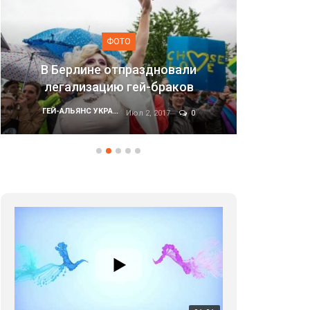
ОТО
ФОТО
отпраздновали
ю гей-браков
Марш равенства в Киев
ГЕЙ-АЛЬЯНС УКРАИНА
ГЕЙ-АЛЬЯНС УКРАИНА
Июл 2, 2017
0
Июн 20, 201
01:01