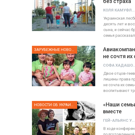
без страха
КОЛЯ КАМУФЛЯЖ
О
Украинская лесб
десять лет и во
ФОТО
ве собрал 200
сына, и сейчас 
семья рассказа
стников
Военнослужащие-трансге
Авиакомпани
ГЕЙ-АЛЬЯНС УКРАИНА
ЗАРУБЕЖНЫЕ НОВОСТИ
юн 10, 2017
0
Июл 27, 2017
не сочтя их
СОФА ХАД
Двое отцов-геев
лишены права пр
не сочла их семь
воспитывают тр
«Наши семь
НОВОСТИ ОБ УКРАИНЕ
вместе
ГЕЙ-АЛЬЯНС УКРАИНА
В ходе конферен
подготовленной