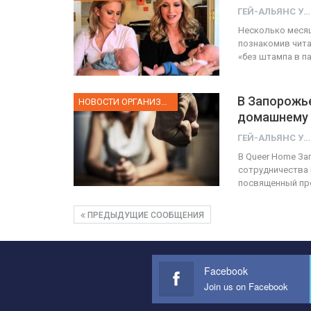
ГЕЙ-АЛЬЯНС УКРАИНА
Несколько месяц
познакомив чита
«без штампа в п
В Запорожь
НОВОСТИ ОРГАНИЗАЦИИ
домашнему
ГЕЙ-АЛЬЯНС УКРАИНА
В Queer Home За
сотрудничества В
посвященный пр
ПРЕДЫДУЩИЕ СООБЩЕНИЯ
Facebook
Join us on Facebook