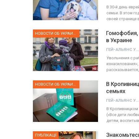
В 30-й день евр
семьи. В этом г
своей странице 
Гомофобия, 
НОВОСТИ ОБ УКРАИНЕ
в Украине
ГЕЙ-АЛЬЯНС УКРАИНА
Увольнения с ра
изнасилования»,
рассказывается,
В Кропивниц
НОВОСТИ ОБ УКРАИНЕ
семьях
ГЕЙ-АЛЬЯНС УКРАИНА
В Кропивницком (
(«Все дети любв
детям, воспит
Знакомьтесь
ПУБЛІКАЦІЇ