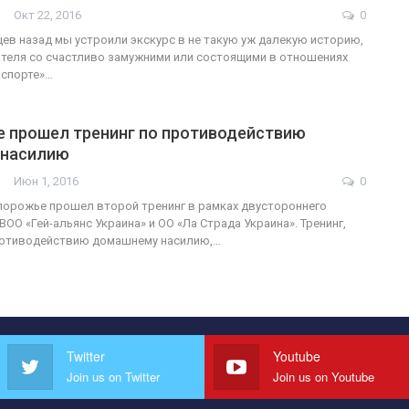
Окт 22, 2016
0
ев назад мы устроили экскурс в не такую уж далекую историю,
теля со счастливо замужними или состоящими в отношениях
аспорте»…
е прошел тренинг по противодействию
 насилию
Июн 1, 2016
0
порожье прошел второй тренинг в рамках двустороннего
ОО «Гей-альянс Украина» и ОО «Ла Страда Украина». Тренинг,
отиводействию домашнему насилию,…
Twitter
Youtube
Join us on Twitter
Join us on Youtube