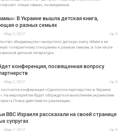
топроект «Наши семьи», посвященный…
мамы»: В Украине вышла детская книга,
ющая о разных семьях
Мар 3, 2017
0
ьство «Видавництво» выпустило детскую книгу «Майя и ее
ную толерантному отношению к разным семьям, в том числе
раинской детской литературе…
ойдет конференция, посвященная вопросу
партнерств
Мар 2, 2017
0
е состоится конференция «Однополое партнерство в Украине:
а». На мероприятии будет обсуждаться выполнение украинским
пункта Плана действий по реализации…
и ВВС Израиля рассказали на своей странице
ых супругах
Мар 1, 2017
0