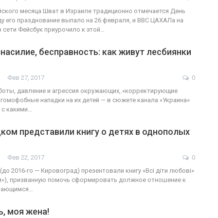
ейского месяца Шват в Израиле традиционно отмечается День
оду его празднование выпало на 26 февраля, и ВВС ЦАХАЛа на
в сети Фейсбук приурочило к этой…
насилие, бесправность: как живут лесбиянки
Фев 27, 2017
0
боты, давление и агрессия окружающих, «корректирующие
 гомофобные нападки на их детей — в сюжете канала «Украина»
 с какими…
ком представили книгу о детях в однополых
Фев 22, 2017
0
до 2016-го — Кировоград) презентовали книгу «Всі діти любові»
и»), призванную помочь сформировать должное отношение к
ывающимся…
, моя жена!