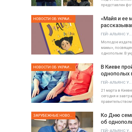
представлен фо
«Майя и ее 
НОВОСТИ ОБ УКРАИНЕ
рассказыва
ГЕЙ-АЛЬЯНС УКРАИНА
Молодое издател
мамы», посвящен
однополым. В ук
В Киеве пр
НОВОСТИ ОБ УКРАИНЕ
однополых 
ГЕЙ-АЛЬЯНС УКРАИНА
21 марта в Киев
сегодня и завтр
правительством 
Ко Дню семь
ЗАРУБЕЖНЫЕ НОВОСТИ
об однопол
ГЕЙ-АЛЬЯНС УКРАИНА