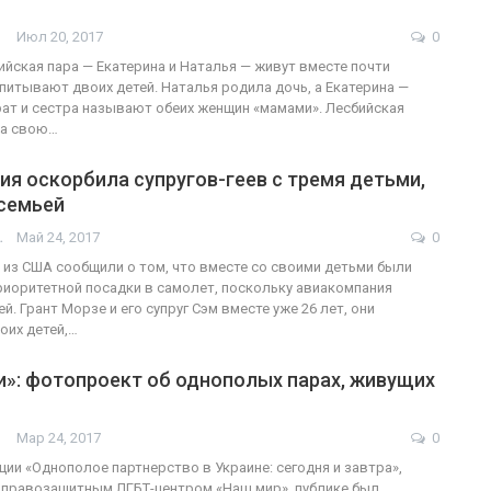
Июл 20, 2017
0
ФОТО
ийская пара — Екатерина и Наталья — живут вместе почти
спитывают двоих детей. Наталья родила дочь, а Екатерина —
В Берлине отпраздновали
брат и сестра называют обеих женщин «мамами». Лесбийская
ла свою…
ндеры
легализацию гей-браков
я оскорбила супругов-геев с тремя детьми,
ГЕЙ-АЛЬЯНС УКРАИНА
0
Июл 2, 2017
0
 семьей
АШОТ
Май 24, 2017
0
 из США сообщили о том, что вместе со своими детьми были
иоритетной посадки в самолет, поскольку авиакомпания
ей. Грант Морзе и его супруг Сэм вместе уже 26 лет, они
оих детей,…
и»: фотопроект об однополых парах, живущих
Мар 24, 2017
0
ции «Однополое партнерство в Украине: сегодня и завтра»,
 правозащитным ЛГБТ-центром «Наш мир», публике был