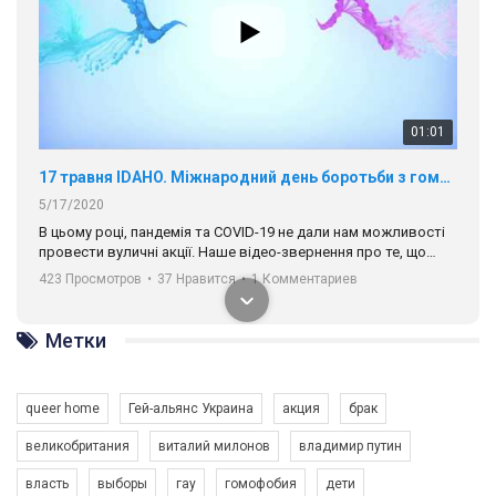
01:01
17 травня IDAHO. Міжнародний день боротьби з гомофобією трансфобією і біфобія.
5/17/2020
В цьому році, пандемія та COVІD-19 не дали нам можливості
провести вуличні акції. Наше відео-звернення про те, що
навіть коли ми у різних містах та не можемо зустрінеться, ми
423 Просмотров
•
37 Нравится
•
1 Комментариев
разом. Ми закликаємо всіх хто поділяє цінності рівності та
солідарності, приєднатися до нас. Регіональні підрозділи
ГАУ є в 16 областях України.
Метки
Разом наш голос лунає гучніше!
queer home
Гей-альянс Украина
акция
брак
великобритания
виталий милонов
владимир путин
власть
выборы
гау
гомофобия
дети