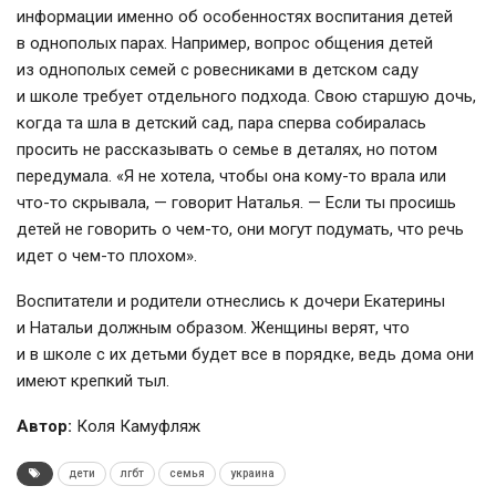
информации именно об особенностях воспитания детей
в однополых парах. Например, вопрос общения детей
из однополых семей с ровесниками в детском саду
и школе требует отдельного подхода. Свою старшую дочь,
когда та шла в детский сад, пара сперва собиралась
просить не рассказывать о семье в деталях, но потом
передумала. «Я не хотела, чтобы она кому-то врала или
что-то скрывала, — говорит Наталья. — Если ты просишь
детей не говорить о чем-то, они могут подумать, что речь
идет о чем-то плохом».
Воспитатели и родители отнеслись к дочери Екатерины
и Натальи должным образом. Женщины верят, что
и в школе с их детьми будет все в порядке, ведь дома они
имеют крепкий тыл.
Автор:
Коля Камуфляж
дети
лгбт
семья
украина