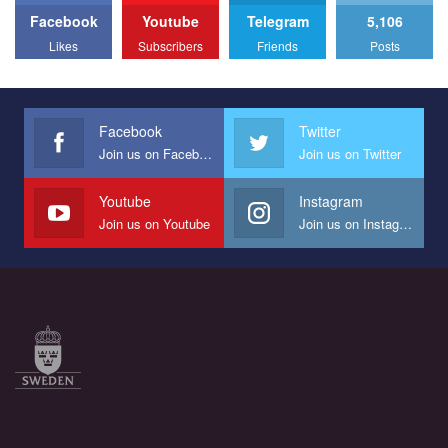
Facebook
Youtube
Telegram
5,106
All you have to do is to press "Like" below the video.
Likes
Subscribers
Friends
Posts
Эмоционально сильный ролик от команды "Гей-альянс
Украина", который принимает участие в конкурсе
международной организации PACT на лучший ролик,
представляющий программу развития организации.
Facebook
Twitter
Join us on Facebook
Join us on Twitter
Мы просим вас поддержать нас и помочь нам реализовать
наш план по борьбе с насилием и дискриминацией на почве
СОГИ в Украине.
Youtube
Instagram
Join us on Youtube
Join us on Instagram
Все, что вам нужно сделать - это зайти на наш канал YouTube
по этой ссылке и поставить лайк под видео.