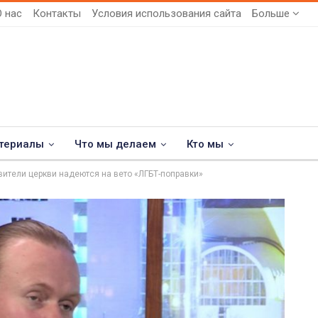
О нас
Контакты
Условия использования сайта
Больше
териалы
Что мы делаем
Кто мы
ители церкви надеются на вето «ЛГБТ-поправки»