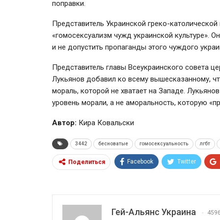
поправки.
Представитель Украинской греко-католической ц
«гомосексуализм чужд украинской культуре». Он
и не допустить пропаганды этого чуждого украи
Представитель главы Всеукраинского совета це
Лукьянов добавил ко всему вышесказанному, чт
мораль, которой не хватает на Западе. Лукьяно
уровень морали, а не аморальность, которую «п
Автор:
Кира Ковальски
3442
бесноватые
гомосексуальность
лгбт
Facebook
Twitter
Поделиться
Гей-Альянс Украина
459