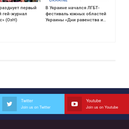
празднует первый
В Украине начался ЛГБТ-
й гей-журнал
фестиваль южных областей
с» (ОзН)
Украины «Дни равенства и…
Twitter
Youtube
Join us on Twitter
Join us on Youtube