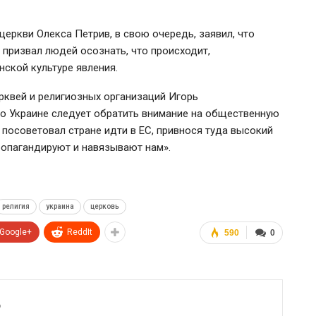
еркви Олекса Петрив, в свою очередь, заявил, что
 призвал людей осознать, что происходит,
нской культуре явления.
рквей и религиозных организаций Игорь
о Украине следует обратить внимание на общественную
в посоветовал стране идти в ЕС, привнося туда высокий
ропагандируют и навязывают нам».
религия
украина
церковь
Google+
ReddIt
590
0
6