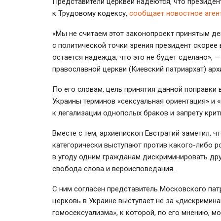
Представители церквей надеются, что президен
к Трудовому кодексу,
сообщает новостное аген
«Мы не считаем этот законопроект принятым д
с политической точки зрения президент скорее 
остается надежда, что это не будет сделано», 
православной церкви (Киевский патриархат) арх
По его словам, цель принятия данной поправки
Украины терминов «сексуальная ориентация» и 
к легализации однополых браков и запрету кри
Вместе с тем, архиепископ Евстратий заметил, ч
категорически выступают против какого-либо р
в угоду одним гражданам дискриминировать друг
свобода слова и вероисповедания.
С ним согласен представитель Московского пат
церковь в Украине выступает не за «дискримин
гомосексуализма», к которой, по его мнению, 