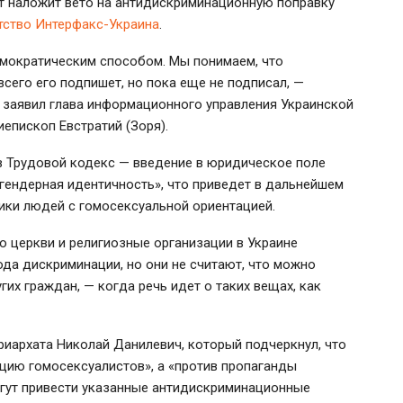
т наложит вето на антидискриминационную поправку
тство Интерфакс-Украина
.
емократическим способом. Мы понимаем, что
всего его подпишет, но пока еще не подписал, —
— заявил глава информационного управления Украинской
иепископ Евстратий (Зоря).
 в Трудовой кодекс — введение в юридическое поле
«гендерная идентичность», что приведет в дальнейшем
тики людей с гомосексуальной ориентацией.
то церкви и религиозные организации в Украине
ода дискриминации, но они не считают, что можно
их граждан, — когда речь идет о таких вещах, как
риархата Николай Данилевич, который подчеркнул, что
ацию гомосексуалистов», а «против пропаганды
могут привести указанные антидискриминационные