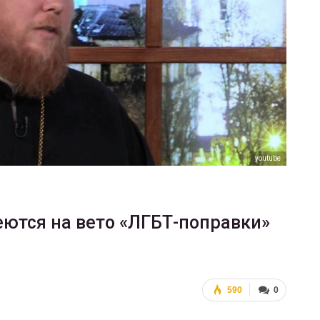
ФОТО
В Берлине отпраздновали
деры
легализацию гей-браков
ГЕЙ-АЛЬЯНС УКРАИНА
0
Июл 2, 2017
0
youtube
ются на вето «ЛГБТ-поправки»
590
0