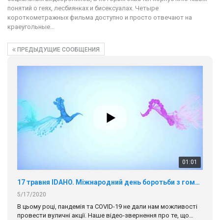
понятий о геях, лесбиянках и бисексуалах. Четыре
короткометражных фильма доступно и просто отвечают на
краеугольные…
ПРЕДЫДУЩИЕ СООБЩЕНИЯ
01:01
17 травня IDAHO. Міжнародний день боротьби з гомофобією трансфобією і біфобія.
5/17/2020
В цьому році, пандемія та COVІD-19 не дали нам можливості
провести вуличні акції. Наше відео-звернення про те, що