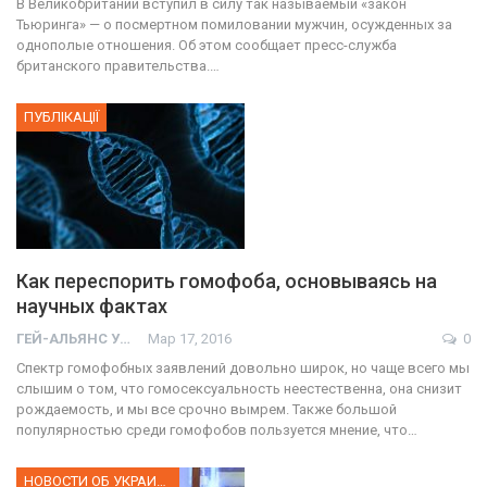
В Великобритании вступил в силу так называемый «закон
Тьюринга» — о посмертном помиловании мужчин, осужденных за
однополые отношения. Об этом сообщает пресс-служба
британского правительства.…
ПУБЛІКАЦІЇ
Как переспорить гомофоба, основываясь на
научных фактах
ГЕЙ-АЛЬЯНС УКРАИНА
Мар 17, 2016
0
Спектр гомофобных заявлений довольно широк, но чаще всего мы
слышим о том, что гомосексуальность неестественна, она снизит
рождаемость, и мы все срочно вымрем. Также большой
популярностью среди гомофобов пользуется мнение, что…
НОВОСТИ ОБ УКРАИНЕ