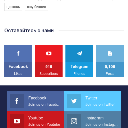
програму з боротьби з насильством проти ЛГБТ в Україні.
церковь
шоу-бизнес
Якщо ти хочеш підтримати нас - просто натисни "лайк" під
відео.
Team of Gay Alliance Ukraine participates in a competition for the
Оставайтесь с нами
best video, representing programme for the development of
organization. The competition is organized by inetrnational
organization PACT.
We appeal to your support and ask to help us implement our plan
to combat violence against LGBT people in Ukraine.
Facebook
919
Telegram
5,106
All you have to do is to press "Like" below the video.
Likes
Subscribers
Friends
Posts
Эмоционально сильный ролик от команды "Гей-альянс
Украина", который принимает участие в конкурсе
международной организации PACT на лучший ролик,
представляющий программу развития организации.
Facebook
Twitter
Join us on Facebook
Join us on Twitter
Мы просим вас поддержать нас и помочь нам реализовать
наш план по борьбе с насилием и дискриминацией на почве
СОГИ в Украине.
Youtube
Instagram
Join us on Youtube
Join us on Instagram
Все, что вам нужно сделать - это зайти на наш канал YouTube