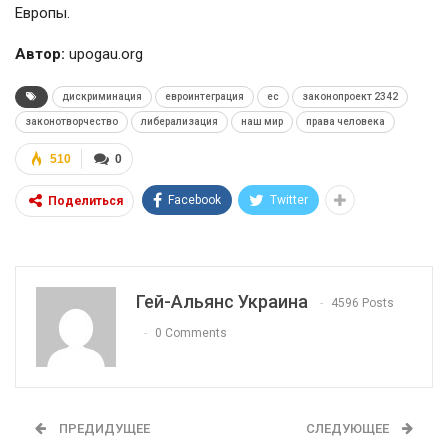
Европы.
Автор:
upogau.org
дискриминация
евроинтеграция
ес
законопроект 2342
законотворчество
либерализация
наш мир
права человека
510
0
Facebook
Twitter
Поделиться
Гей-Альянс Украина
4596 Posts
0 Comments
ПРЕДИДУЩЕЕ
СЛЕДУЮЩЕЕ