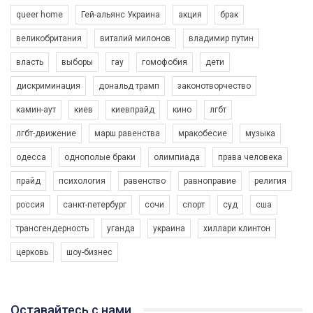
queer home
Гей-альянс Украина
акция
брак
великобритания
виталий милонов
владимир путин
власть
выборы
гау
гомофобия
дети
дискриминация
дональд трамп
законотворчество
камин-аут
киев
киевпрайд
кино
лгбт
00:58
лгбт-движение
марш равенства
мракобесие
музыка
Зупинимо насильство проти ЛГБТ в Україні! Stop violence against LGBT in Ukraine!
одесса
однополые браки
олимпиада
права человека
6/30/2017
Емоційний та вражаючий промо-ролік на конкурс PACT, який
прайд
психология
равенство
равноправие
религия
представляє програму "Гей-альянс Україна" з протидії
насильству проти ЛГБТ в Україні.
россия
санкт-петербург
сочи
спорт
суд
сша
1.9K Просмотров
•
226 Нравится
•
5 Комментариев
Ми просимо вашої підтримки, щоб реалізувати нашу
трансгендерность
уганда
украина
хиллари клинтон
програму з боротьби з насильством проти ЛГБТ в Україні.
церковь
шоу-бизнес
Якщо ти хочеш підтримати нас - просто натисни "лайк" під
відео.
Team of Gay Alliance Ukraine participates in a competition for the
Оставайтесь с нами