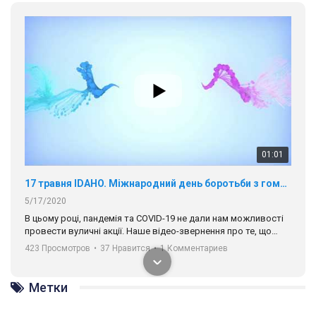
01:01
17 травня IDAHO. Міжнародний день боротьби з гомофобією трансфобією і біфобія.
5/17/2020
В цьому році, пандемія та COVІD-19 не дали нам можливості
провести вуличні акції. Наше відео-звернення про те, що
навіть коли ми у різних містах та не можемо зустрінеться, ми
423 Просмотров
•
37 Нравится
•
1 Комментариев
разом. Ми закликаємо всіх хто поділяє цінності рівності та
солідарності, приєднатися до нас. Регіональні підрозділи
ГАУ є в 16 областях України.
Метки
Разом наш голос лунає гучніше!