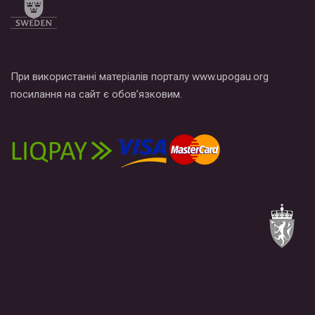
При використанні матеріалів порталу www.upogau.org
посилання на сайт є обов’язковим.