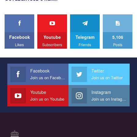
best video, representing programme for the development of
organization. The competition is organized by inetrnational
organization PACT.
We appeal to your support and ask to help us implement our plan
to combat violence against LGBT people in Ukraine.
Facebook
Youtube
Telegram
5,106
All you have to do is to press "Like" below the video.
Likes
Subscribers
Friends
Posts
Эмоционально сильный ролик от команды "Гей-альянс
Украина", который принимает участие в конкурсе
международной организации PACT на лучший ролик,
представляющий программу развития организации.
Facebook
Twitter
Join us on Facebook
Join us on Twitter
Мы просим вас поддержать нас и помочь нам реализовать
наш план по борьбе с насилием и дискриминацией на почве
СОГИ в Украине.
Youtube
Instagram
Join us on Youtube
Join us on Instagram
Все, что вам нужно сделать - это зайти на наш канал YouTube
по этой ссылке и поставить лайк под видео.