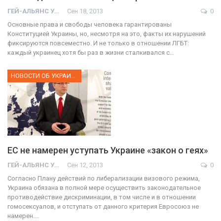
ГЕЙ-АЛЬЯНС УКРАИНА
Сен 18, 2013
0
Основные права и свободы человека гарантированы
Конституцией Украины, но, несмотря на это, факты их нарушений
фиксируются повсеместно. И не только в отношении ЛГБТ:
каждый украинец хотя бы раз в жизни сталкивался с…
НОВОСТИ ОБ УКРАИНЕ
ЕС не намерен уступать Украине «закон о геях»
ГЕЙ-АЛЬЯНС УКРАИНА
Сен 12, 2013
0
Согласно Плану действий по либерализации визового режима,
Украина обязана в полной мере осуществить законодательное
противодействие дискриминации, в том числе и в отношении
гомосексуалов, и отступать от данного критерия Евросоюз не
намерен.…