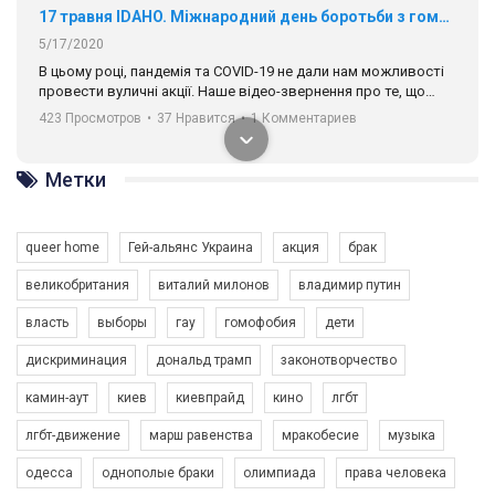
17 травня IDAHO. Міжнародний день боротьби з гомофобією трансфобією і біфобія.
5/17/2020
В цьому році, пандемія та COVІD-19 не дали нам можливості
провести вуличні акції. Наше відео-звернення про те, що
навіть коли ми у різних містах та не можемо зустрінеться, ми
423 Просмотров
•
37 Нравится
•
1 Комментариев
разом. Ми закликаємо всіх хто поділяє цінності рівності та
солідарності, приєднатися до нас. Регіональні підрозділи
ГАУ є в 16 областях України.
Метки
Разом наш голос лунає гучніше!
queer home
Гей-альянс Украина
акция
брак
великобритания
виталий милонов
владимир путин
власть
выборы
гау
гомофобия
дети
дискриминация
дональд трамп
законотворчество
камин-аут
киев
киевпрайд
кино
лгбт
00:58
лгбт-движение
марш равенства
мракобесие
музыка
Зупинимо насильство проти ЛГБТ в Україні! Stop violence against LGBT in Ukraine!
одесса
однополые браки
олимпиада
права человека
6/30/2017