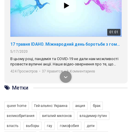
01:01
17 травня IDAHO. Міжнародний день боротьби з гомофобією трансфобією і біфобія.
5/17/2020
В цьому році, пандемія та COVІD-19 не дали нам можливості
провести вуличні акції. Наше відео-звернення про те, що
навіть коли ми у різних містах та не можемо зустрінеться, ми
424 Просмотров
•
37 Нравится
•
1 Комментариев
разом. Ми закликаємо всіх хто поділяє цінності рівності та
солідарності, приєднатися до нас. Регіональні підрозділи
ГАУ є в 16 областях України.
Метки
Разом наш голос лунає гучніше!
queer home
Гей-альянс Украина
акция
брак
великобритания
виталий милонов
владимир путин
власть
выборы
гау
гомофобия
дети