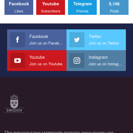
Facebook
Youtube
Telegram
5,106
All you have to do is to press "Like" below the video.
Likes
Subscribers
Friends
Posts
Эмоционально сильный ролик от команды "Гей-альянс
Украина", который принимает участие в конкурсе
международной организации PACT на лучший ролик,
представляющий программу развития организации.
Facebook
Twitter
Join us on Facebook
Join us on Twitter
Мы просим вас поддержать нас и помочь нам реализовать
наш план по борьбе с насилием и дискриминацией на почве
СОГИ в Украине.
Youtube
Instagram
Join us on Youtube
Join us on Instagram
Все, что вам нужно сделать - это зайти на наш канал YouTube
по этой ссылке и поставить лайк под видео.
При використанні матеріалів порталу www.upogau.org