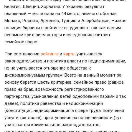
Бельгия, Швеция, Хорватия. У Украины результат
плачевный — мы попали на 44 место, немного обогнав
Монако, Россию, Армению, Турцию и Азербайджан. Низкая
позиция Украины в рейтинге не удивляет, так как самым
весомым критерием авторы исследования считают
семейное право.
При составлении
рейтинга
и
карты
учитывается
законодательство и политика власти по недискриминации,
но не учитывается отношение общества к
дискримиринуемым группам. Всего на данный момент за
основу берется шесть критериев: семейное право (равное
право на брак, возможность регистрированного
партнерства, усыновления детей однополыми парами и так
далее), политика равенства и недискриминации
(конституция, недискриминация в сфере труда, получения
услуг и так далее), преступления на почве ненависти (тут
учитывается криминальное законодательство,
предусматривающее жесткое наказание за такие виды