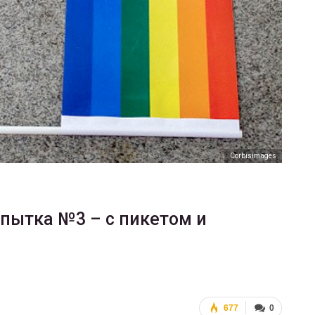
ФОТО
В Берлине отпраздновали
еры
легализацию гей-браков
ГЕЙ-АЛЬЯНС УКРАИНА
Июл 2, 2017
0
Corbisimages
опытка №3 – с пикетом и
677
0