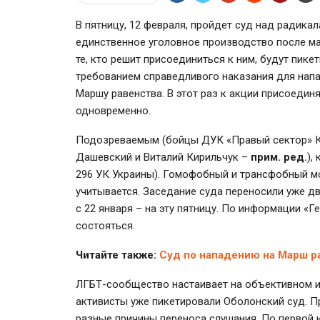
В пятницу, 12 февраля, пройдет суд над радика
единственное уголовное производство после ма
те, кто решит присоединиться к ним, будут пик
требованием справедливого наказания для напа
Маршу равенства. В этот раз к акции присоедин
одновременно.
Подозреваемым (бойцы ДУК «Правый сектор» К
Дашевский и Виталий Кирильчук –
прим. ред.
),
296 УК Украины). Гомофобный и трансфобный мо
учитывается. Заседание суда переносили уже два
с 22 января – на эту пятницу. По информации «Г
состояться.
Читайте также:
Суд по нападению на Марш р
ЛГБТ-сообщество настаивает на объективном и 
активисты уже пикетировали Оболонский суд. П
разные причины переноса слушания. По первой и