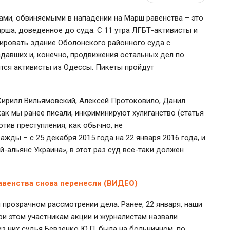
лами, обвиняемыми в нападении на Марш равенства – это
рша, доведенное до суда. С 11 утра ЛГБТ-активисты и
етировать здание Оболонского районного суда с
давших и, конечно, продвижения остальных дел по
ятся активисты из Одессы. Пикеты пройдут
ирилл Вильямовский, Алексей Протоковило, Данил
 как мы ранее писали, инкриминируют хулиганство (статья
тив преступления, как обычно, не
жды – с 25 декабря 2015 года на 22 января 2016 года, и
ей-альянс Украина», в этот раз суд все-таки должен
авенства снова перенесли (ВИДЕО)
прозрачном рассмотрении дела. Ранее, 22 января, наши
ри этом участникам акции и журналистам назвали
з них судья Бевзенко Ю.П. была на больничном, по