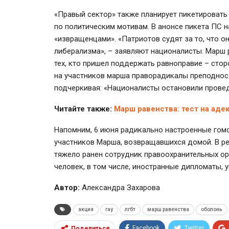
«Правый сектор» также планирует пикетировать
по политическим мотивам. В анонсе пикета ПС 
«извращенцами». «Патриотов судят за то, что о
либерализма», – заявляют националисты. Марш 
тех, кто пришел поддержать равноправие – сто
на участников марша праворадикалы преподнося
подчеркивая: «Националисты остановили прове
Читайте также:
Марш равенства: тест на аде
Напомним, 6 июня радикально настроенные гомо
участников Марша, возвращавшихся домой. В ре
тяжело ранен сотрудник правоохранительных ор
человек, в том числе, иностранные дипломаты, 
Автор:
Александра Захарова
акция
гау
лгбт
марш равенства
оболонь
Facebook
Twitter
Поделиться