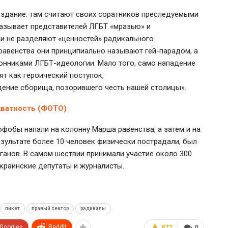
 здание: там считают своих соратников преследуемыми
называет представителей ЛГБТ «мразью» и
ни не разделяют «ценностей» радикального
равенства они принципиально называют гей-парадом, а
ронниками ЛГБТ-идеологии. Мало того, само нападение
т как героический поступок,
дение сборища, позорившего честь нашей столицы».
кватность (ФОТО)
фобы напали на колонну Марша равенства, а затем и на
зультате более 10 человек физически пострадали, был
ганов. В самом шествии принимали участие около 300
украинские депутаты и журналисты.
пикет
правый сектор
радикалы
Google+
ReddIt
677
0