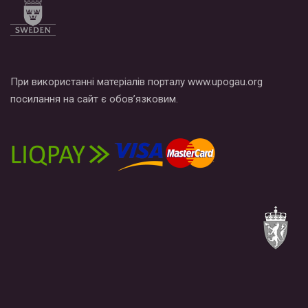
При використанні матеріалів порталу www.upogau.org
посилання на сайт є обов’язковим.