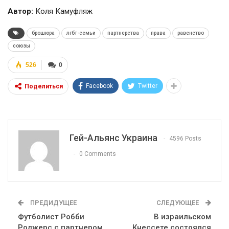
Автор:
Коля Камуфляж
брошюра
лгбт-семьи
партнерства
права
равенство
союзы
526
0
Facebook
Twitter
Поделиться
Гей-Альянс Украина
4596 Posts
0 Comments
ПРЕДИДУЩЕЕ
СЛЕДУЮЩЕЕ
Футболист Робби
В израильском
Роджерс с партнером
Кнессете состоялся