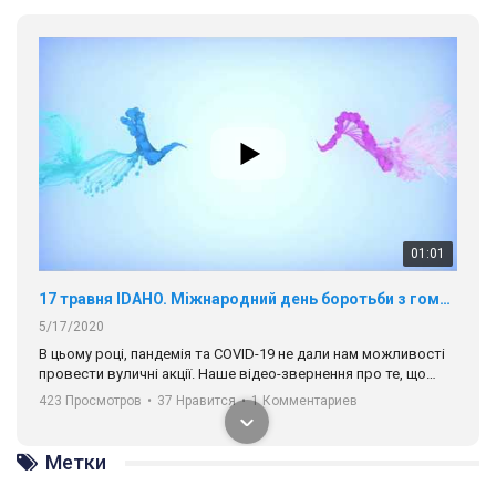
01:01
17 травня IDAHO. Міжнародний день боротьби з гомофобією трансфобією і біфобія.
5/17/2020
В цьому році, пандемія та COVІD-19 не дали нам можливості
провести вуличні акції. Наше відео-звернення про те, що
навіть коли ми у різних містах та не можемо зустрінеться, ми
423 Просмотров
•
37 Нравится
•
1 Комментариев
разом. Ми закликаємо всіх хто поділяє цінності рівності та
солідарності, приєднатися до нас. Регіональні підрозділи
ГАУ є в 16 областях України.
Разом наш голос лунає гучніше!
Метки