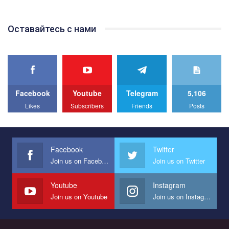
відео.
Team of Gay Alliance Ukraine participates in a competition for the
Оставайтесь с нами
best video, representing programme for the development of
organization. The competition is organized by inetrnational
organization PACT.
We appeal to your support and ask to help us implement our plan
to combat violence against LGBT people in Ukraine.
Facebook
Youtube
Telegram
5,106
All you have to do is to press "Like" below the video.
Likes
Subscribers
Friends
Posts
Эмоционально сильный ролик от команды "Гей-альянс
Украина", который принимает участие в конкурсе
международной организации PACT на лучший ролик,
представляющий программу развития организации.
Facebook
Twitter
Join us on Facebook
Join us on Twitter
Мы просим вас поддержать нас и помочь нам реализовать
наш план по борьбе с насилием и дискриминацией на почве
СОГИ в Украине.
Youtube
Instagram
Join us on Youtube
Join us on Instagram
Все, что вам нужно сделать - это зайти на наш канал YouTube
по этой ссылке и поставить лайк под видео.