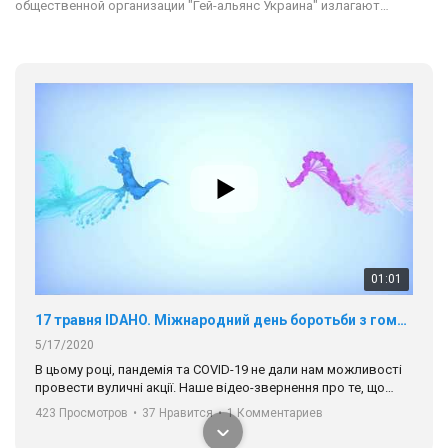
общественной организации "Гей-альянс Украина" излагают…
01:01
17 травня IDAHO. Міжнародний день боротьби з гомофобією трансфобією і біфобія.
5/17/2020
В цьому році, пандемія та COVІD-19 не дали нам можливості
провести вуличні акції. Наше відео-звернення про те, що
навіть коли ми у різних містах та не можемо зустрінеться, ми
423 Просмотров
•
37 Нравится
•
1 Комментариев
разом. Ми закликаємо всіх хто поділяє цінності рівності та
солідарності, приєднатися до нас. Регіональні підрозділи