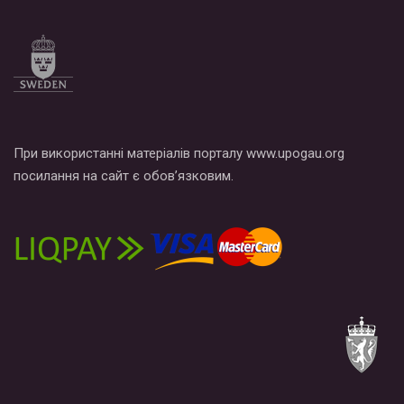
При використанні матеріалів порталу www.upogau.org
посилання на сайт є обов’язковим.