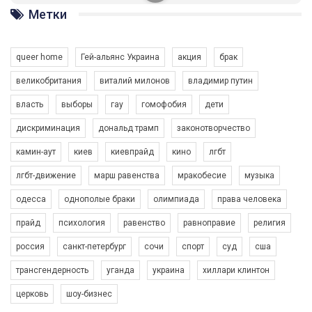
ГАУ є в 16 областях України.
Метки
Разом наш голос лунає гучніше!
queer home
Гей-альянс Украина
акция
брак
великобритания
виталий милонов
владимир путин
власть
выборы
гау
гомофобия
дети
дискриминация
дональд трамп
законотворчество
камин-аут
киев
киевпрайд
кино
лгбт
00:58
лгбт-движение
марш равенства
мракобесие
музыка
Зупинимо насильство проти ЛГБТ в Україні! Stop violence against LGBT in Ukraine!
одесса
однополые браки
олимпиада
права человека
6/30/2017
Емоційний та вражаючий промо-ролік на конкурс PACT, який
прайд
психология
равенство
равноправие
религия
представляє програму "Гей-альянс Україна" з протидії
насильству проти ЛГБТ в Україні.
россия
санкт-петербург
сочи
спорт
суд
сша
1.9K Просмотров
•
226 Нравится
•
5 Комментариев
Ми просимо вашої підтримки, щоб реалізувати нашу
трансгендерность
уганда
украина
хиллари клинтон
програму з боротьби з насильством проти ЛГБТ в Україні.
церковь
шоу-бизнес
Якщо ти хочеш підтримати нас - просто натисни "лайк" під