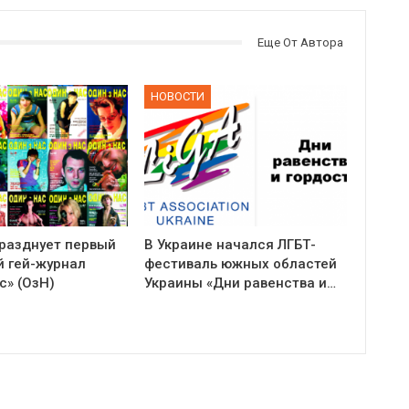
Еще От Автора
НОВОСТИ
празднует первый
В Украине начался ЛГБТ-
й гей-журнал
фестиваль южных областей
с» (ОзН)
Украины «Дни равенства и…