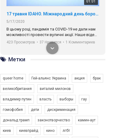
01:01
17 травня IDAHO. Міжнародний день боротьби з гомофобією трансфобією і біфобія.
5/17/2020
В цьому році, пандемія та COVІD-19 не дали нам
можливості провести вуличні акції. Наше відео-
звернення про те, що навіть коли ми у різних
423 Просмотров
•
37 Нравится
•
1 Комментариев
містах та не можемо зустрінеться, ми разом. Ми
закликаємо всіх хто поділяє цінності рівності та
солідарності, приєднатися до нас. Регіональні
Метки
підрозділи ГАУ є в 16 областях України.
Разом наш голос лунає гучніше!
queer home
Гей-альянс Украина
акция
брак
великобритания
виталий милонов
владимир путин
власть
выборы
гау
00:58
гомофобия
дети
дискриминация
дональд трамп
законотворчество
камин-аут
Зупинимо насильство проти ЛГБТ в Україні! Stop violence against LGBT in Ukraine!
6/30/2017
киев
киевпрайд
кино
лгбт
Емоційний та вражаючий промо-ролік на