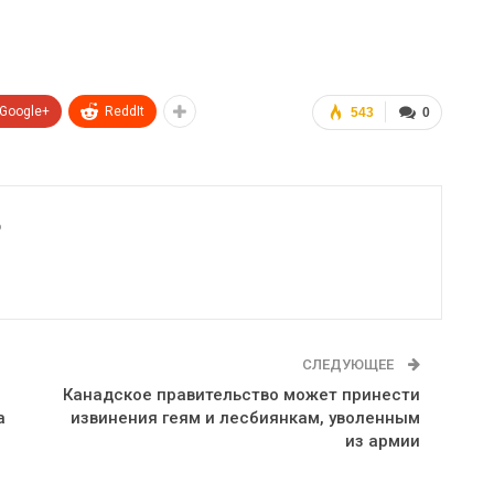
Google+
ReddIt
543
0
6
СЛЕДУЮЩЕЕ
Канадское правительство может принести
а
извинения геям и лесбиянкам, уволенным
из армии