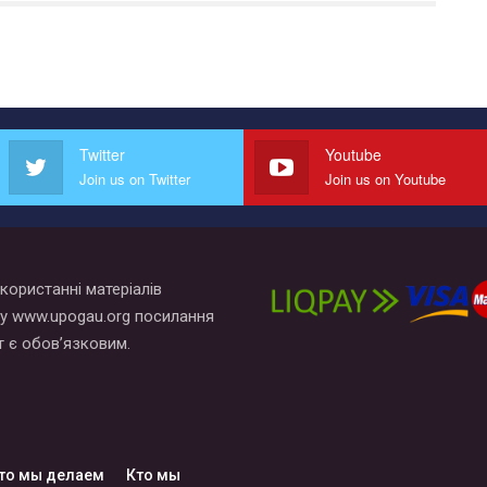
Twitter
Youtube
Join us on Twitter
Join us on Youtube
користанні матеріалів
у www.upogau.org посилання
т є обов’язковим.
то мы делаем
Кто мы