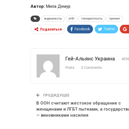
Автор:
Мила Демур
журналисты
лгбт
толерантность
тренинг
Facebook
Twitter
Поделиться
Гей-Альянс Украина
459
Posts
0 Comments
ПРЕДИДУЩЕЕ
В ООН считают жестокое обращение с
женщинами и ЛГБТ пытками, а государств
— виновниками насилия