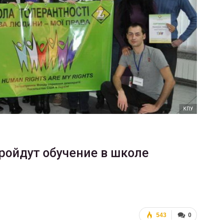
ФОТО
200
Военнослужащие-трансгендеры
ГЕЙ-АЛЬЯНС УКРАИНА
Июл 27, 2017
0
КПУ
ройдут обучение в школе
543
0