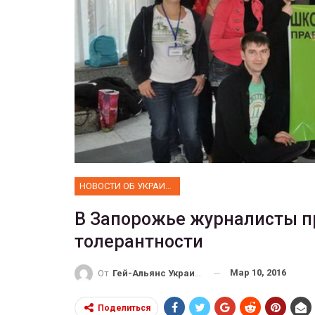
ФОТО
Прайд в Тель-Авиве собрал 
тысяч участников
ГЕЙ-АЛЬЯНС УКРАИНА
Июн 10, 2017
0
НОВОСТИ ОБ УКРАИНЕ
В Запорожье журналисты п
толерантности
Мар 10, 2016
От
Гей-Альянс Украина
Поделиться