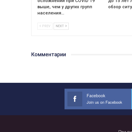
осложнений при COVID 19
до 15 лет
выше, чем у других групп
обзор сит
населения…
PREV
NEXT
Комментарии
Facebook
Join us on Facebook
При ви