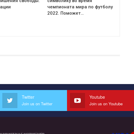
 лишения свободы:
символику во время
уации
чемпионата мира по футболу
2022. Поможет…
Twitter
Youtube
Join us on Twitter
Join us on Youtube
користанні матеріалів