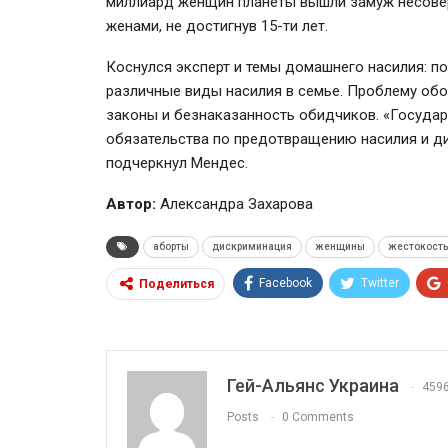
миллиард женщин планеты вышли замуж несовер
женами, не достигнув 15-ти лет.
Коснулся эксперт и темы домашнего насилия: по
различные виды насилия в семье. Проблему об
законы и безнаказанность обидчиков. «Госуда
обязательства по предотвращению насилия и д
подчеркнул Мендес.
Автор:
Александра Захарова
аборты
дискриминация
женщины
жестокост
Facebook
Twitter
Поделиться
Гей-Альянс Украина
459
Posts
0 Comments