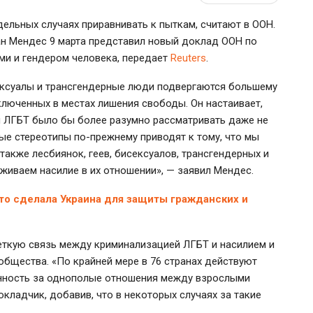
ельных случаях приравнивать к пыткам, считают в ООН.
н Мендес 9 марта представил новый доклад ООН по
ми и гендером человека, передает
Reuters
.
сексуалы и трансгендерные люди подвергаются большему
ключенных в местах лишения свободы. Он настаивает,
и ЛГБТ было бы более разумно рассматривать даже не
ые стереотипы по-прежнему приводят к тому, что мы
акже лесбиянок, геев, бисексуалов, трансгендерных и
живаем насилие в их отношении», — заявил Мендес.
то сделала Украина для защиты гражданских и
четкую связь между криминализацией ЛГБТ и насилием и
общества. «По крайней мере в 76 странах действуют
енность за однополые отношения между взрослыми
кладчик, добавив, что в некоторых случаях за такие