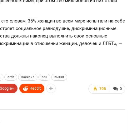
шеннолетними, при этом 250 миллионов из них стали
 его словам, 35% женщин во всем мире испытали на себе
остряет социальное равнодушие, дискриминационные
рства должны наконец выполнить свои основные
искриминации в отношении женщин, девочек и ЛГБТ», —
ь
лгбт
насилие
оон
пытки
Google+
ReddIt
705
0
6