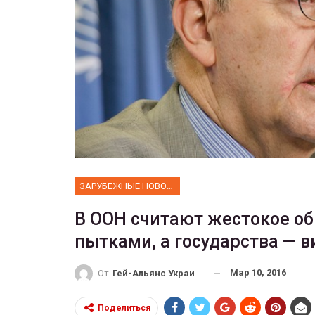
ФОТО
Прайд в Тель-Авиве собрал 
тысяч участников
ГЕЙ-АЛЬЯНС УКРАИНА
Июн 10, 2017
0
ЗАРУБЕЖНЫЕ НОВОСТИ
В ООН считают жестокое о
пытками, а государства — 
Мар 10, 2016
От
Гей-Альянс Украина
Поделиться