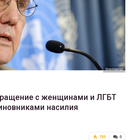
ФОТО
200
Военнослужащие-трансгендеры
ГЕЙ-АЛЬЯНС УКРАИНА
Июл 27, 2017
0
Sinembargo
бращение с женщинами и ЛГБТ
виновниками насилия
705
0