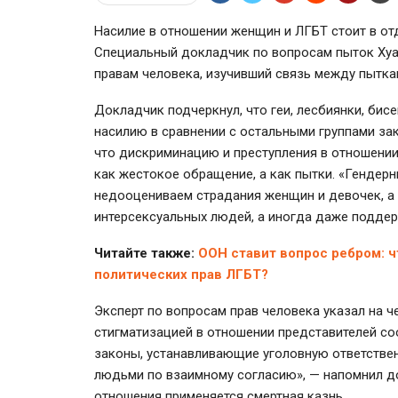
Насилие в отношении женщин и ЛГБТ стоит в отд
Специальный докладчик по вопросам пыток Хуа
правам человека, изучивший связь между пытка
Докладчик подчеркнул, что геи, лесбиянки, би
насилию в сравнении с остальными группами за
что дискриминацию и преступления в отношени
как жестокое обращение, а как пытки. «Гендерн
недооцениваем страдания женщин и девочек, а т
интерсексуальных людей, а иногда даже поддер
Читайте также:
ООН ставит вопрос ребром: ч
политических прав ЛГБТ?
Эксперт по вопросам прав человека указал на 
стигматизацией в отношении представителей со
законы, устанавливающие уголовную ответств
людьми по взаимному согласию», — напомнил до
отношения применяется смертная казнь.