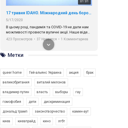
01:01
17 травня IDAHO. Міжнародний день боротьби з гомофобією трансфобією і біфобія.
5/17/2020
В цьому році, пандемія та COVІD-19 не дали нам
можливості провести вуличні акції. Наше відео-
звернення про те, що навіть коли ми у різних
423 Просмотров
•
37 Нравится
•
1 Комментариев
містах та не можемо зустрінеться, ми разом. Ми
закликаємо всіх хто поділяє цінності рівності та
солідарності, приєднатися до нас. Регіональні
Метки
підрозділи ГАУ є в 16 областях України.
Разом наш голос лунає гучніше!
queer home
Гей-альянс Украина
акция
брак
великобритания
виталий милонов
владимир путин
власть
выборы
гау
00:58
гомофобия
дети
дискриминация
дональд трамп
законотворчество
камин-аут
Зупинимо насильство проти ЛГБТ в Україні! Stop violence against LGBT in Ukraine!
6/30/2017
киев
киевпрайд
кино
лгбт
Емоційний та вражаючий промо-ролік на