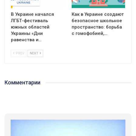
В Украине начался
Как в Украине создают
ЛГБТ-фестиваль
безопасное школьное
южных областей
пространство: борьба
Украины «Дни
с гомофобией,…
равенства и…
PREV
NEXT
Комментарии
01:01
17 травня IDAHO. Міжнародний день боротьби з гомофобією трансфобією і біфобія.
5/17/2020
В цьому році, пандемія та COVІD-19 не дали нам можливості
провести вуличні акції. Наше відео-звернення про те, що
навіть коли ми у різних містах та не можемо зустрінеться, ми
423 Просмотров
•
37 Нравится
•
1 Комментариев
разом. Ми закликаємо всіх хто поділяє цінності рівності та
солідарності, приєднатися до нас. Регіональні підрозділи