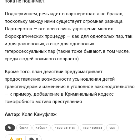
пока не поднимал.
Подчеркиваем, речь идет о партнерствах, а не браках,
поскольку между ними существует огромная разница.
Партнерства — это всего лишь упрощение многих
бюрократических процедур — как для однополых пар, так
и для разнополых, а еще для однополых
гетеросексуальных пар (такие тоже бывают, в том числе,
среди людей пожилого возраста).
Кроме того, план действий предусматривает
предоставление возможности усыновления детей
трансгендерам и изменения в уголовное законодательство
— к примеру, добавление в Криминальный кодекс
гомофобного мотива преступления.
Автор:
Коля Камуфляж
браки
кабмин
нацстратегия
партнерства
сми
893
0