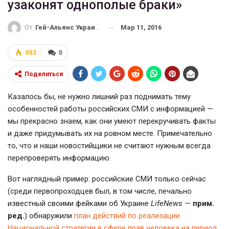
узаконят однополые браки»
Мар 11, 2016
От
Гей-Альянс Украина
893
0
Поделиться
Казалось бы, не нужно лишний раз поднимать тему
особенностей работы российских СМИ с информацией —
мы прекрасно знаем, как они умеют перекручивать факты
и даже придумывать их на ровном месте. Примечательно
то, что и наши новостийщики не считают нужным всегда
перепроверять информацию.
Вот наглядный пример: российские СМИ только сейчас
(среди первопроходцев был, в том числе, печально
известный своими фейками об Украине
LifeNews
—
прим.
ред.
) обнаружили
план действий по реализации
Национальной стратегии в сфере прав человека на период