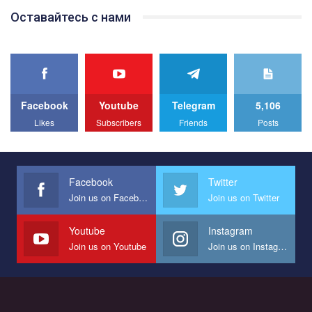
Team of Gay Alliance Ukraine participates in a competition for the
Оставайтесь с нами
best video, representing programme for the development of
organization. The competition is organized by inetrnational
organization PACT.
We appeal to your support and ask to help us implement our plan
to combat violence against LGBT people in Ukraine.
Facebook
Youtube
Telegram
5,106
All you have to do is to press "Like" below the video.
Likes
Subscribers
Friends
Posts
Эмоционально сильный ролик от команды "Гей-альянс
Украина", который принимает участие в конкурсе
международной организации PACT на лучший ролик,
представляющий программу развития организации.
Facebook
Twitter
Join us on Facebook
Join us on Twitter
Мы просим вас поддержать нас и помочь нам реализовать
наш план по борьбе с насилием и дискриминацией на почве
СОГИ в Украине.
Youtube
Instagram
Join us on Youtube
Join us on Instagram
Все, что вам нужно сделать - это зайти на наш канал YouTube
по этой ссылке и поставить лайк под видео.