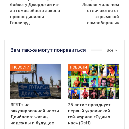
бойкоту Джорджии из-
Львове мало чем
за гомофобного закона
отличаются от
присоединился
«крымской
Голливуд
самообороны»
Вам также могут понравиться
Все
НОВОСТИ
НОВОСТИ
ЛГБТ+ на
25 летие празднует
оккупированной части
первый украинский
Донбасса: жизнь,
гей-журнал «Один з
надежды и будущее
нас» (ОзН)