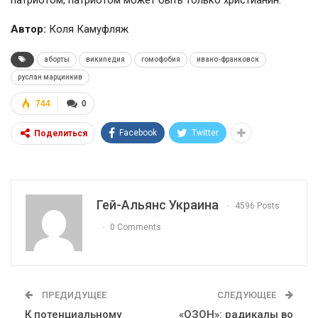
патриотом, патриотом может быть только христианин.
Автор:
Коля Камуфляж
аборты
википедия
гомофобия
ивано-франковск
руслан марцинкив
744
0
Facebook
Twitter
Поделиться
Гей-Альянс Украина
4596 Posts
0 Comments
ПРЕДИДУЩЕЕ
СЛЕДУЮЩЕЕ
К потенциальному
«ОЗОН»: радикалы во