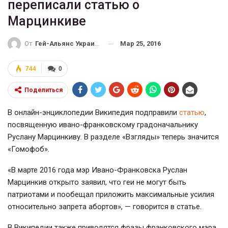
переписали статью о
Марцинкиве
Мар 25, 2016
От
Гей-Альянс Украина
744
0
Поделиться
В
онлайн-энциклопедии
Википедия подправили
статью
,
посвященную
ивано-франковскому
градоначальнику
Руслану Марцинкиву. В разделе «Взгляды» теперь значится
«Гомофоб».
«В марте 2016 года мэр
Ивано-Франковска
Руслан
Марцинкив открыто заявил, что геи не могут быть
патриотами и пообещал приложить максимальные усилия
относительно запрета абортов», — говорится в статье.
В Википедии также приводятся фразы франковского мэра,