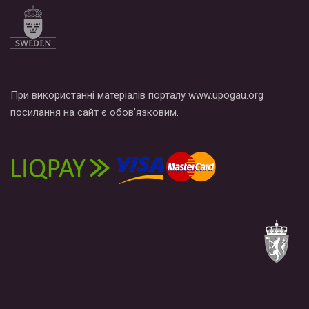
При використанні матеріалів порталу www.upogau.org
посилання на сайт є обов’язковим.