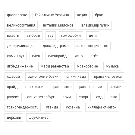
queer home
Гей-альянс Украина
акция
брак
великобритания
виталий милонов
владимир путин
власть
выборы
гау
гомофобия
дети
дискриминация
дональд трамп
законотворчество
камин-аут
киев
киевпрайд
кино
лгбт
00:58
лгбт-движение
марш равенства
мракобесие
музыка
Зупинимо насильство проти ЛГБТ в Україні! Stop violence against LGBT in Ukraine!
одесса
однополые браки
олимпиада
права человека
6/30/2017
Емоційний та вражаючий промо-ролік на конкурс PACT, який
прайд
психология
равенство
равноправие
религия
представляє програму "Гей-альянс Україна" з протидії
насильству проти ЛГБТ в Україні.
россия
санкт-петербург
сочи
спорт
суд
сша
1.9K Просмотров
•
226 Нравится
•
5 Комментариев
Ми просимо вашої підтримки, щоб реалізувати нашу
трансгендерность
уганда
украина
хиллари клинтон
програму з боротьби з насильством проти ЛГБТ в Україні.
церковь
шоу-бизнес
Якщо ти хочеш підтримати нас - просто натисни "лайк" під
відео.