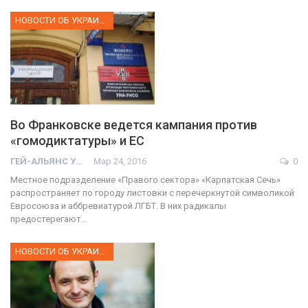
НОВОСТИ ОБ УКРАИНЕ
Во Франковске ведется кампания против
«гомодиктатуры» и ЕС
ГЕЙ-АЛЬЯНС УКРАИНА
Мар 24, 2016
0
Местное подразделение «Правого сектора» «Карпатская Сечь»
распространяет по городу листовки с перечеркнутой символикой
Евросоюза и аббревиатурой ЛГБТ. В них радикалы
предостерегают…
НОВОСТИ ОБ УКРАИНЕ