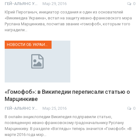
ГЕЙ-АЛЬЯНС УКРАИНА
Мар 29, 2016
0
Юрий Пероганыч, инициатор создания и один из основателей
«Викимедиа Украина», встал на защиту ивано-франковского мэра
Руслана Марцинкива, посчитав звание «гомофоб», которым того
наградили…
НОВОСТИ ОБ УКРАИНЕ
«Гомофоб»: в Википедии переписали статью о
Марцинкиве
ГЕЙ-АЛЬЯНС УКРАИНА
Мар 25, 2016
0
В онлайн-энциклопедии Википедия подправили статью,
посвященную ивано-франковскому градоначальнику Руслану
Марцинкиву. В разделе «Взгляды» теперь значится «Гомофоб». «В
марте 2016 года мэр…