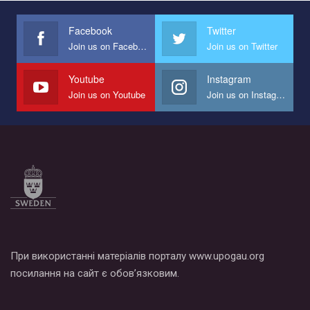
международной организации PACT на лучший ролик,
представляющий программу развития организации.
Facebook
Twitter
Join us on Facebook
Join us on Twitter
Мы просим вас поддержать нас и помочь нам реализовать
наш план по борьбе с насилием и дискриминацией на почве
СОГИ в Украине.
Youtube
Instagram
Join us on Youtube
Join us on Instagram
Все, что вам нужно сделать - это зайти на наш канал YouTube
по этой ссылке и поставить лайк под видео.
При використанні матеріалів порталу www.upogau.org
посилання на сайт є обов’язковим.