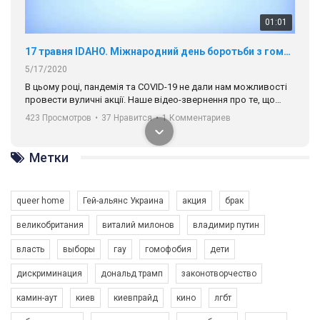
01:01
17 травня IDAHO. Міжнародний день боротьби з гомофобією трансфобією і біфобія.
5/17/2020
В цьому році, пандемія та COVІD-19 не дали нам можливості
провести вуличні акції. Наше відео-звернення про те, що
навіть коли ми у різних містах та не можемо зустрінеться, ми
423 Просмотров
•
37 Нравится
•
1 Комментариев
разом. Ми закликаємо всіх хто поділяє цінності рівності та
солідарності, приєднатися до нас. Регіональні підрозділи
ГАУ є в 16 областях України.
Метки
Разом наш голос лунає гучніше!
queer home
Гей-альянс Украина
акция
брак
великобритания
виталий милонов
владимир путин
власть
выборы
гау
гомофобия
дети
дискриминация
дональд трамп
законотворчество
камин-аут
киев
киевпрайд
кино
лгбт
00:58