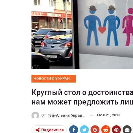
ФОТО
 собрал 200
ников
Военнослужащие-трансгенд
ГЕЙ-АЛЬЯНС УКРАИНА
10, 2017
0
Июл 27, 2017
0
НОВОСТИ ОБ УКРАИНЕ
Круглый стол о достоинств
нам может предложить лиш
Ноя 21, 2013
От
Гей-Альянс Украина
Поделиться