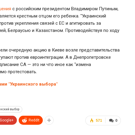
шения
с российским президентом Владимиром Путиным,
вляется крестным отцом его ребенка. "Украинский
ротив укрепления связей с ЕС и агитировать за
ей, Белраусью и Казахстаном. Противодействуя по ходу
вели очередную акцию в Киеве возле представительства
тупают против евроинтеграции. А в Днепропетровске
дписание СА — это ни что иное как "измена
имо протестовать.
ми "Украинского выбора"
инский выбор
Google+
ReddIt
571
0