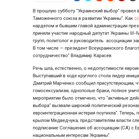
В прошлую субботу "Украинский выбор" провел в
Таможенного союза в развитии Украины". Как
с
нардепом и бывшим главой администрации пре
приняли участие народный депутат Украины III
групп, политолог и руководитель ассоциации з
В том числе — президент Всеукраинского благо
сотрудничество" Владимир Карасев.
Речь шла, естественно, о недопустимости евроин
Выступавший в ходе круглого стола лидер иници
Дмитрий Марченко сообщил присутствующим, чт
гомосексуализм, однополые браки, полное унич
мероприятии было отмечено, что "активные дей
выбора" вызвали широкий политический резонан
евроинтеграционная истерия поутихла". Теперь,
крылом Медведчука, представителям власти сле
подписание Соглашения об ассоциации (СА) с Е
национальным интересам Украины".