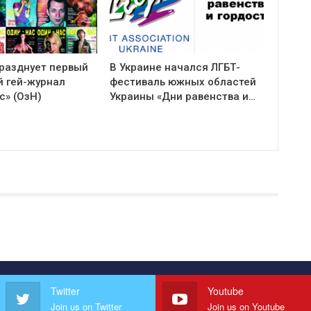
празднует первый
В Украине начался ЛГБТ-
й гей-журнал
фестиваль южных областей
с» (ОзН)
Украины «Дни равенства и…
Twitter
Youtube
Join us on Twitter
Join us on Youtube