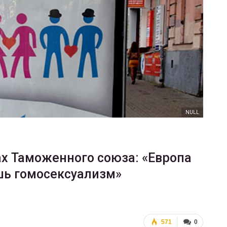
ФОТО
В Берлине отпраздновали
еры
легализацию гей-браков
ГЕЙ-АЛЬЯНС УКРАИНА
Июл 2, 2017
0
NULL
ах Таможенного союза: «Европа
ь гомосексуализм»
571
0