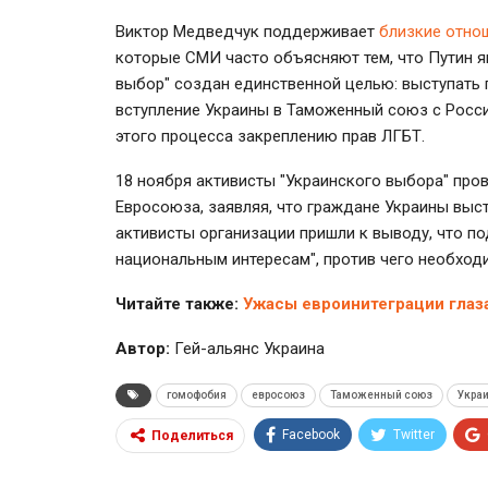
Виктор Медведчук поддерживает
близкие отно
которые СМИ часто объясняют тем, что Путин я
выбор" создан единственной целью: выступать п
вступление Украины в Таможенный союз с Росси
этого процесса закреплению прав ЛГБТ.
18 ноября активисты "Украинского выбора" про
Евросоюза, заявляя, что граждане Украины выс
активисты организации пришли к выводу, что по
национальным интересам", против чего необход
Читайте также:
Ужасы евроинитеграции глаза
Автор:
Гей-альянс Украина
гомофобия
евросоюз
Таможенный союз
Укра
Facebook
Twitter
Поделиться