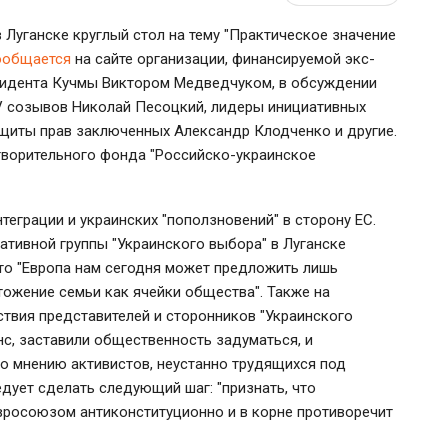
 Луганске круглый стол на тему "Практическое значение
ообщается
на сайте организации, финансируемой экс-
зидента Кучмы Виктором Медведчуком, в обсуждении
-IV созывов Николай Песоцкий, лидеры инициативных
ащиты прав заключенных Александр Клодченко и другие.
творительного фонда "Российско-украинское
теграции и украинских "поползновений" в сторону ЕС.
ативной группы "Украинского выбора" в Луганске
о "Европа нам сегодня может предложить лишь
тожение семьи как ячейки общества". Также на
ствия представителей и сторонников "Украинского
с, заставили общественность задуматься, и
 по мнению активистов, неустанно трудящихся под
дует сделать следующий шаг: "признать, что
вросоюзом антиконституционно и в корне противоречит