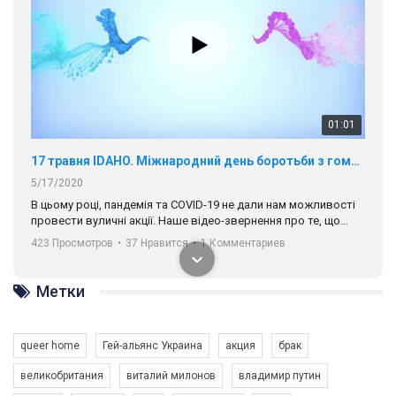
01:01
17 травня IDAHO. Міжнародний день боротьби з гомофобією трансфобією і біфобія.
5/17/2020
В цьому році, пандемія та COVІD-19 не дали нам можливості
провести вуличні акції. Наше відео-звернення про те, що
навіть коли ми у різних містах та не можемо зустрінеться, ми
423 Просмотров
•
37 Нравится
•
1 Комментариев
разом. Ми закликаємо всіх хто поділяє цінності рівності та
солідарності, приєднатися до нас. Регіональні підрозділи
ГАУ є в 16 областях України.
Метки
Разом наш голос лунає гучніше!
queer home
Гей-альянс Украина
акция
брак
великобритания
виталий милонов
владимир путин