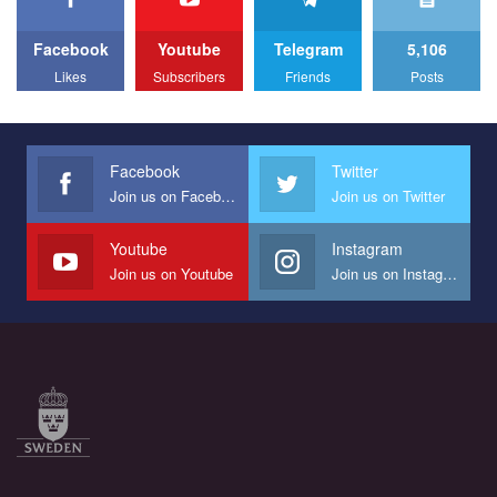
to combat violence against LGBT people in Ukraine.
Facebook
Youtube
Telegram
5,106
All you have to do is to press "Like" below the video.
Likes
Subscribers
Friends
Posts
Эмоционально сильный ролик от команды "Гей-альянс
Украина", который принимает участие в конкурсе
международной организации PACT на лучший ролик,
представляющий программу развития организации.
Facebook
Twitter
Join us on Facebook
Join us on Twitter
Мы просим вас поддержать нас и помочь нам реализовать
наш план по борьбе с насилием и дискриминацией на почве
СОГИ в Украине.
Youtube
Instagram
Join us on Youtube
Join us on Instagram
Все, что вам нужно сделать - это зайти на наш канал YouTube
по этой ссылке и поставить лайк под видео.