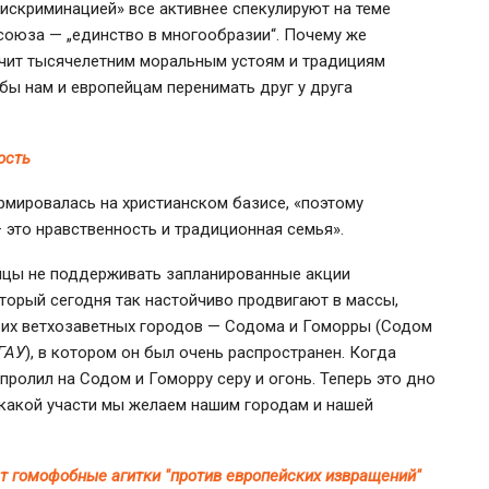
искриминацией» все активнее спекулируют на теме
 союза — „единство в многообразии“. Почему же
ечит тысячелетним моральным устоям и традициям
бы нам и европейцам перенимать друг у друга
ость
рмировалась на христианском базисе, «поэтому
 это нравственность и традиционная семья».
ицы не поддерживать запланированные акции
оторый сегодня так настойчиво продвигают в массы,
 их ветхозаветных городов — Содома и Гоморры (Содом
ГАУ
), в котором он был очень распространен. Когда
пролил на Содом и Гоморру серу и огонь. Теперь это дно
 какой участи мы желаем нашим городам и нашей
т гомофобные агитки "против европейских извращений"