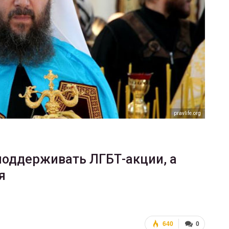
ФОТО
В Берлине отпраздновали
еры
легализацию гей-браков
ГЕЙ-АЛЬЯНС УКРАИНА
Июл 2, 2017
0
pravlife.org
 поддерживать ЛГБТ-акции, а
я
640
0