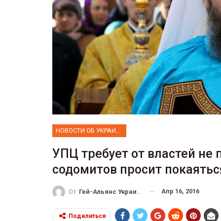
ФОТО
 собрал 200
ников
Военнослужащие-трансгенд
ГЕЙ-АЛЬЯНС УКРАИНА
10, 2017
0
Июл 27, 2017
0
НОВОСТИ ОБ УКРАИНЕ
УПЦ требует от властей не
содомитов просит покаятьс
Апр 16, 2016
От
Гей-Альянс Украина
Поделиться