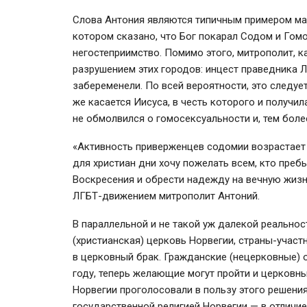
Слова Антония являются типичным примером ман
котором сказано, что Бог покарал Содом и Гомо
негостеприимство. Помимо этого, митрополит, к
разрушением этих городов: инцест праведника Л
забеременели. По всей вероятности, это следуе
же касается Иисуса, в честь которого и получил
не обмолвился о гомосексуальности и, тем более
«Активность приверженцев содомии возрастает 
для христиан дни хочу пожелать всем, кто преб
Воскресения и обрести надежду на вечную жиз
ЛГБТ-движением митрополит Антоний.
В параллельной и не такой уж далекой реально
(христианская) церковь Норвегии, страны-учас
в церковный брак. Гражданские (нецерковные) 
году, теперь желающие могут пройти и церковны
Норвегии проголосовали в пользу этого решения
государственной религией Норвегии — в отличие