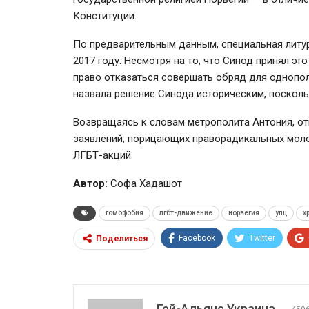
Конституции.
По предварительным данным, специальная литу
2017 году. Несмотря на то, что Синод принял э
право отказаться совершать обряд для однопол
назвала решение Синода историческим, посколь
Возвращаясь к словам метрополита Антония, от
заявлений, порицающих праворадикальных моло
ЛГБТ-акций.
Автор:
Софа Хадашот
гомофобия
лгбт-движение
норвегия
упц
х
Facebook
Twitter
Поделиться
Гей-Альянс Украина