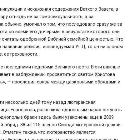
ипуляции и искажения содержания Ветхого Завета, в
рру отнюдь не за гомосексуальность, а за
ак обычно, умолчал о том, что последовало сразу же за
ота со всеми его дочерьми, в результате которого они
т считать одобренной Библией семейной ценностью. Что
а название религия, исповедуемая УПЦ, то он ни словом
, ее греховности.
с последними неделями Великого поста. В эти важные
ывает в заблуждении, просветиться светом Христова
нь», — проследил связь между церковными обрядами и
сти несколько дней тому назад лютеранская
тницы Евросоюза, разрешила однополым парам вступать
однополые браки здесь были узаконены еще в 2009
й обряд. 88 из 115 членов Синода лютеранской церкви
. Отметим также, что лютеранство является
 от Украины, где церковь от государства отделена по