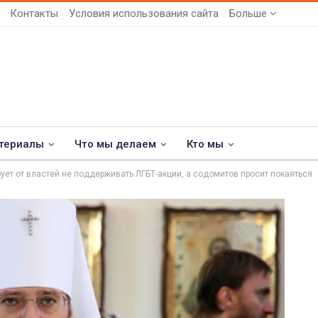
Контакты
Условия использования сайта
Больше
териалы
Что мы делаем
Кто мы
ует от властей не поддерживать ЛГБТ-акции, а содомитов просит покаяться