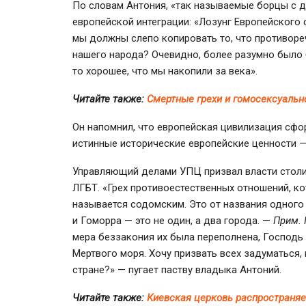
По словам Антония, «так называемые борцы с д
европейской интеграции: «Лозунг Европейского
мы должны слепо копировать то, что противор
нашего народа? Очевидно, более разумно было 
то хорошее, что мы накопили за века».
Читайте также:
Смертные грехи и гомосексуальн
Он напомнил, что европейская цивилизация сфо
истинные исторические европейские ценности —
Управляющий делами УПЦ призвал власти стол
ЛГБТ. «Грех противоестественных отношений, к
называется содомским. Это от названия одного
и Гоморра — это не один, а два города. —
Прим. 
мера беззакония их была переполнена, Господь 
Мертвого моря. Хочу призвать всех задуматься,
стране?» — пугает паству владыка Антоний.
Читайте также:
Киевская церковь распространяе