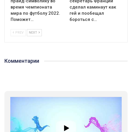
прайд-символику во
секретарь Франции
время чемпионата
сделал каминаут как
мира по футболу 2022.
гей и пообещал
Поможет…
бороться с…
PREV
NEXT
01:01
Комментарии
17 травня IDAHO. Міжнародний день боротьби з гомофобією трансфобією і біфобія.
5/17/2020
В цьому році, пандемія та COVІD-19 не дали нам можливості
провести вуличні акції. Наше відео-звернення про те, що
навіть коли ми у різних містах та не можемо зустрінеться, ми
423 Просмотров
•
37 Нравится
•
1 Комментариев
разом. Ми закликаємо всіх хто поділяє цінності рівності та
солідарності, приєднатися до нас. Регіональні підрозділи
ГАУ є в 16 областях України.
Разом наш голос лунає гучніше!