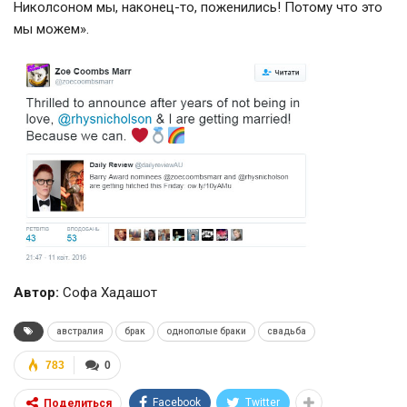
Николсоном мы,
наконец-то
, поженились! Потому что это
мы можем».
Автор:
Софа Хадашот
австралия
брак
однополые браки
свадьба
783
0
Facebook
Twitter
Поделиться