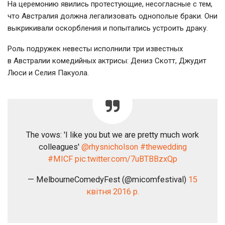
На церемонию явились протестующие, несогласные с тем,
что Австралия должна легализовать однополые браки. Они
выкрикивали оскорбления и попытались устроить драку.
Роль подружек невесты исполнили три известных
в Австралии комедийных актрисы: Дениз Скотт, Джудит
Люси и Селия Пакуола.
The vows: 'I like you but we are pretty much work
colleagues'
@rhysnicholson
#thewedding
#MICF
pic.twitter.com/7uBTBBzxQp
— MelbourneComedyFest (@micomfestival)
15
квітня 2016 р.