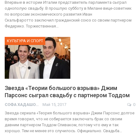
Впервые в истории Италии представитель парламента сыграл
однополую свадьбу. В прошлую субботу в Милане вице-советник
по вопросам экономического развития Иван
Скальфаротто заключил гражданский союз со своим партнером
Федерико. Торжественная…
КУЛЬТУРА И СПОРТ
Звезда «Теории большого взрыва» Джим
Парсонс сыграл свадьбу с партнером Тоддом
СОФА ХАДАШОТ
Май 15, 2017
0
Звезда сериала «Теория большого взрыва» Джим Парсонс долгое
время говорил, что не собирается заключать брак со своим
давним партнером Тоддом Спиваком, потому что ему и так
хорошо. Тем не менее это случилось. Официально. Свадьба…