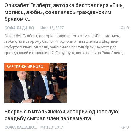
Элизабет Гилберт, авторка бестселлера «Ешь,
молись, люби», сочеталась гражданским
браком с…
СОФА ХАДАШОТ
Июн 15, 2017
0
Элизабет Гилберт, авторка популярного романа «Ешь, молись,
люби», по которому был снят одноименный фильм с Джулией
Робертс в главной роли, заключила третий брак. На этот раз
гражданский и с женщиной. Ее супруга, писательница Райа Элиас,…
ЗАРУБЕЖНЫЕ НОВОСТИ
Впервые в итальянской истории однополую
свадьбу сыграл член парламента
СОФА ХАДАШОТ
Май 23, 2017
0