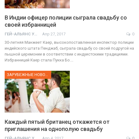
В Индии офицер полиции сыграла свадьбу со
своей избранницей
ГЕЙ-АЛЬЯНС УКРАИНА
Апр 27, 2017
0
30-летняя Манжеет Каер, высокопоставленная инспектор полиции
индийского штата Пенджаб, сыграла свадьбу со своей подругой на
пышной церемонии в соответствии с индуистскими традициями.
Избранницей Каер стала Пукка Бо.…
ЗАРУБЕЖНЫЕ НОВОСТИ
Каждый пятый британец откажется от
приглашения на однополую свадьбу
ГЕЙ-АЛЬЯНС УКРАИНА
Апр 4, 2017
0