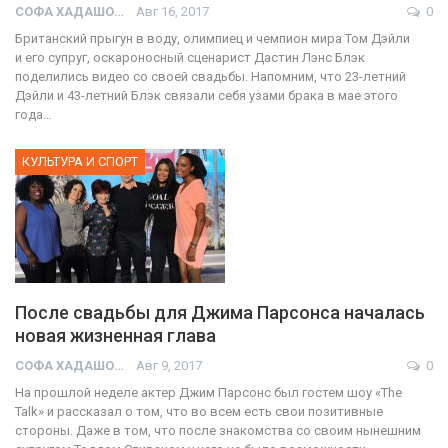
СОФА ХАДАШОТ
Авг 16, 2017
0
Британский прыгун в воду, олимпиец и чемпион мира Том Дэйли
и его супруг, оскароносный сценарист Дастин Лэнс Блэк
поделились видео со своей свадьбы. Напомним, что 23-летний
Дэйли и 43-летний Блэк связали себя узами брака в мае этого
года…
КУЛЬТУРА И СПОРТ
После свадьбы для Джима Парсонса началась
новая жизненная глава
СОФА ХАДАШОТ
Авг 9, 2017
0
На прошлой неделе актер Джим Парсонс был гостем шоу «The
Talk» и рассказал о том, что во всем есть свои позитивные
стороны. Даже в том, что после знакомства со своим нынешним