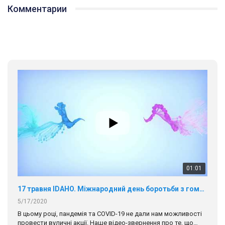
Комментарии
01:01
17 травня IDAHO. Міжнародний день боротьби з гомофобією трансфобією і біфобія.
5/17/2020
В цьому році, пандемія та COVІD-19 не дали нам можливості
провести вуличні акції. Наше відео-звернення про те, що
навіть коли ми у різних містах та не можемо зустрінеться, ми
423 Просмотров
•
37 Нравится
•
1 Комментариев
разом. Ми закликаємо всіх хто поділяє цінності рівності та