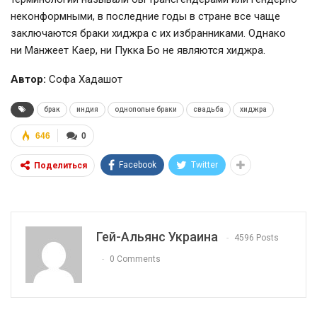
неконформными, в последние годы в стране все чаще
заключаются браки хиджра с их избранниками. Однако
ни Манжеет Каер, ни Пукка Бо не являются хиджра.
Автор:
Софа Хадашот
брак
индия
однополые браки
свадьба
хиджра
646
0
Facebook
Twitter
Поделиться
Гей-Альянс Украина
4596 Posts
0 Comments