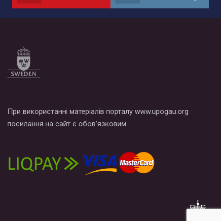
При використанні матеріалів порталу www.upogau.org
посилання на сайт є обов’язковим.