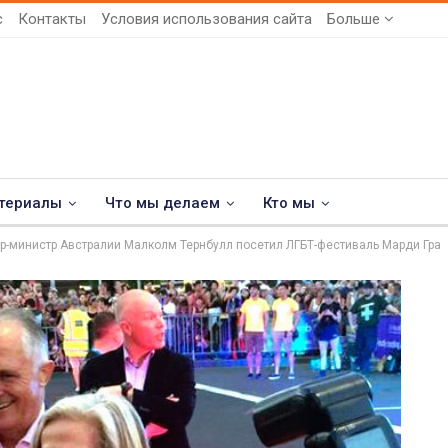
с
Контакты
Условия использования сайта
Больше
териалы
Что мы делаем
Кто мы
р-министр Австралии Малколм Тернбулл посетил ЛГБТ-фестиваль Марди Гра