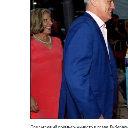
Предыдущий
премьер-министр
и глава Либерал