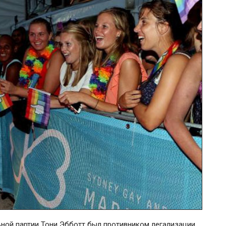
ьной партии Тони Эбботт был противником легализации