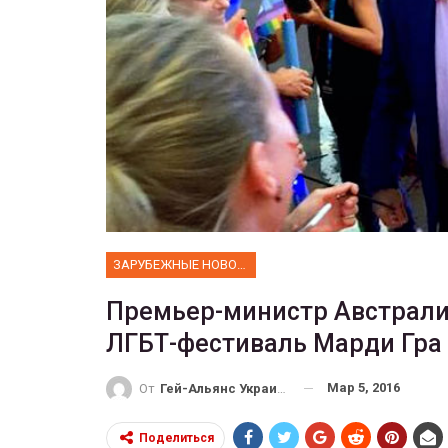
ФОТО
 собрал 200
ников
Военнослужащие-трансгенд
ГЕЙ-АЛЬЯНС УКРАИНА
10, 2017
0
Июл 27, 2017
0
ЗАРУБЕЖНЫЕ НОВОСТИ
Премьер-министр Австрали
ЛГБТ-фестиваль Марди Гра
Мар 5, 2016
От
Гей-Альянс Украина
Поделиться