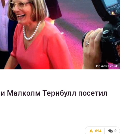
ФОТО
В Берлине отпраздновали
еры
легализацию гей-браков
ГЕЙ-АЛЬЯНС УКРАИНА
Июл 2, 2017
0
Рinknews.co.uk
и Малколм Тернбулл посетил
694
0