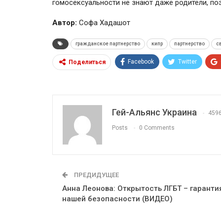
гомосексуальности не знают даже родители, по
Автор:
Софа Хадашот
гражданское партнерство
кипр
партнерство
с
Facebook
Twitter
Поделиться
Гей-Альянс Украина
459
Posts
0 Comments
ПРЕДИДУЩЕЕ
Анна Леонова: Открытость ЛГБТ – гаранти
нашей безопасности (ВИДЕО)