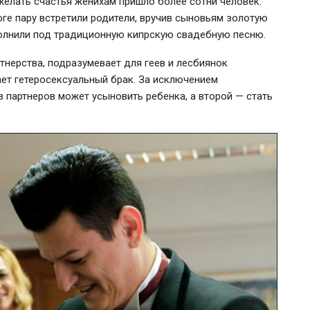
елать счастья женихам пришло более сотни человек.
оге пару встретили родители, вручив сыновьям золотую
полнили под традиционную кипрскую свадебную песню.
тнерства, подразумевает для геев и лесбиянок
ает гетеросексуальный брак. За исключением
 партнеров может усыновить ребенка, а второй — стать