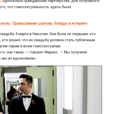
ы
однополые гражданские партнерства: для островного
ого, что гомосексуальность здесь была
союзы. Православная церковь Эллады в истерике
вадьбу 4 марта в Никосии. Они были не первыми, кто
, кто решил, что их свадьба должна стать публичным
угим парам и всем гомосексуалам
кто они такие, — говорит Мариос. — Мы получили
 мы их вдохновили».