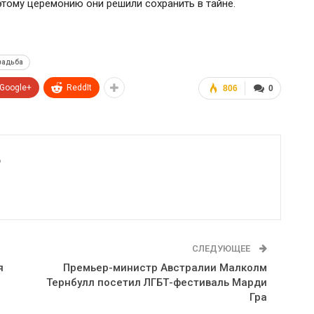
этому церемонию они решили сохранить в тайне.
вадьба
Google+
ReddIt
806
0
6
СЛЕДУЮЩЕЕ
я
Премьер-министр Австралии Малколм
Тернбулл посетил ЛГБТ-фестиваль Марди
Гра