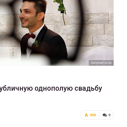
ФОТО
В Берлине отпраздновали
еры
легализацию гей-браков
ГЕЙ-АЛЬЯНС УКРАИНА
Июл 2, 2017
0
Dailymail.co.uk
публичную однополую свадьбу
806
0