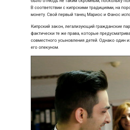
было отнюдь не таким скромным, поскольку пож
В соответствии с кипрскими традициями, на пор
монету. Свой первый танец Мариос и Фанос ис
Кипрский закон, легализующий гражданские пар
фактически те же права, которые предусматрив
совместного усыновления детей. Однако один из
его опекуном.