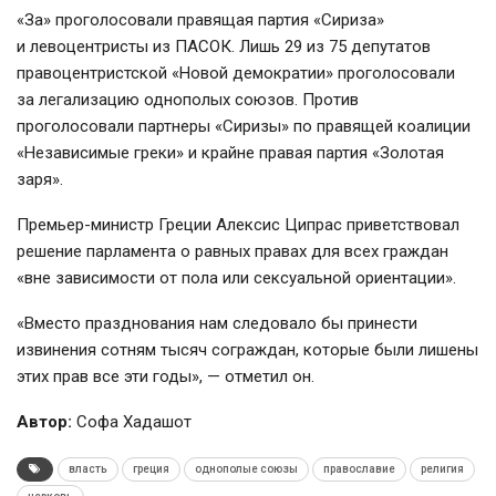
«За» проголосовали правящая партия «Сириза»
и левоцентристы из ПАСОК. Лишь 29 из 75 депутатов
правоцентристской «Новой демократии» проголосовали
за легализацию однополых союзов. Против
проголосовали партнеры «Сиризы» по правящей коалиции
«Независимые греки» и крайне правая партия «Золотая
заря».
Премьер-министр
Греции Алексис Ципрас приветствовал
решение парламента о равных правах для всех граждан
«вне зависимости от пола или сексуальной ориентации».
«Вместо празднования нам следовало бы принести
извинения сотням тысяч сограждан, которые были лишены
этих прав все эти годы», — отметил он.
Автор:
Софа Хадашот
власть
греция
однополые союзы
православие
религия