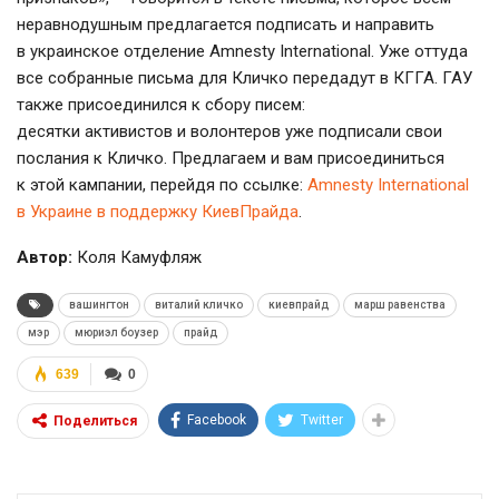
неравнодушным предлагается подписать и направить
в украинское отделение Amnesty International. Уже оттуда
все собранные письма для Кличко передадут в КГГА. ГАУ
также присоединился к сбору писем:
десятки активистов и волонтеров уже подписали свои
послания к Кличко. Предлагаем и вам присоединиться
к этой кампании, перейдя по ссылке:
Amnesty International
в Украине в поддержку КиевПрайда
.
Автор:
Коля Камуфляж
вашингтон
виталий кличко
киевпрайд
марш равенства
мэр
мюриэл боузер
прайд
639
0
Facebook
Twitter
Поделиться