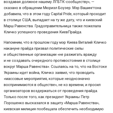
воздавая должное нашему
ЛГБТК-сообществу
», —
сказано в обращении Мюриэл Боузер. Мэр Вашингтона
добавила, что в этом году Capital Pride, который проходит
в столице США, выпадает на ту же дату, что и киевский
Марш Равенства. Градоправительница также пожелала
Кличко успешного проведения КиевПрайда.
Напомним, что в прошлом году мэр Киева Виталий Кличко
накануне прайда призвал политические силы
и общественные организации «не разжигать вражду
и не создавать очередного противостояния в столице
вокруг Марша Равенства». Ссылаясь на то, что на Востоке
Украины идет война, Кличко заявил, что проводить
«массовые мероприятия, которые неоднозначно
воспринимаются в обществе», не ко времени, и просил
организаторов воздержаться от проведения прайда.
Только после того, как президент Украины Петр
Порошенко высказался в защиту «Марша Равенства»,
киевская милиция пообещала обеспечить необходимую