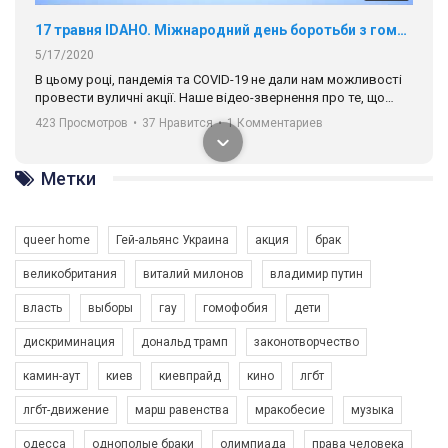
17 травня IDAHO. Міжнародний день боротьби з гомофобією трансфобією і біфобія.
5/17/2020
В цьому році, пандемія та COVІD-19 не дали нам можливості
провести вуличні акції. Наше відео-звернення про те, що
навіть коли ми у різних містах та не можемо зустрінеться, ми
423 Просмотров
•
37 Нравится
•
1 Комментариев
разом. Ми закликаємо всіх хто поділяє цінності рівності та
солідарності, приєднатися до нас. Регіональні підрозділи
ГАУ є в 16 областях України.
Метки
Разом наш голос лунає гучніше!
queer home
Гей-альянс Украина
акция
брак
великобритания
виталий милонов
владимир путин
власть
выборы
гау
гомофобия
дети
дискриминация
дональд трамп
законотворчество
камин-аут
киев
киевпрайд
кино
лгбт
00:58
лгбт-движение
марш равенства
мракобесие
музыка
Зупинимо насильство проти ЛГБТ в Україні! Stop violence against LGBT in Ukraine!
одесса
однополые браки
олимпиада
права человека
6/30/2017