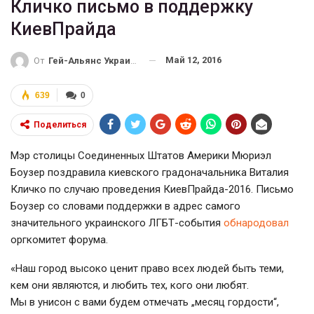
Кличко письмо в поддержку
КиевПрайда
Май 12, 2016
От
Гей-Альянс Украина
639
0
Поделиться
Мэр столицы Соединенных Штатов Америки Мюриэл
Боузер поздравила киевского градоначальника Виталия
Кличко по случаю проведения
КиевПрайда-2016
. Письмо
Боузер со словами поддержки в адрес самого
значительного украинского
ЛГБТ-события
обнародовал
оргкомитет форума.
«Наш город высоко ценит право всех людей быть теми,
кем они являются, и любить тех, кого они любят.
Мы в унисон с вами будем отмечать „месяц гордости“,