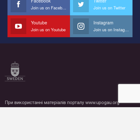
Facebook
Twitter
Join us on Facebook
Join us on Twitter
Мы просим вас поддержать нас и помочь нам реализовать
наш план по борьбе с насилием и дискриминацией на почве
СОГИ в Украине.
Youtube
Instagram
Join us on Youtube
Join us on Instagram
Все, что вам нужно сделать - это зайти на наш канал YouTube
по этой ссылке и поставить лайк под видео.
При використанні матеріалів порталу www.upogau.org
посилання на сайт є обов’язковим.