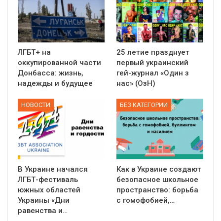
ЛГБТ+ на
25 летие празднует
оккупированной части
первый украинский
Донбасса: жизнь,
гей-журнал «Один з
надежды и будущее
нас» (ОзН)
НОВОСТИ
БЕЗ КАТЕГОРИИ
В Украине начался
Как в Украине создают
ЛГБТ-фестиваль
безопасное школьное
южных областей
пространство: борьба
Украины «Дни
с гомофобией,…
равенства и…