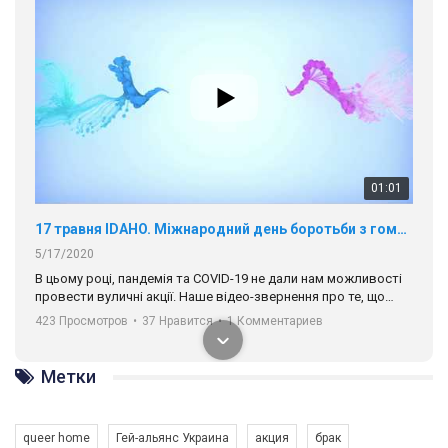
01:01
17 травня IDAHO. Міжнародний день боротьби з гомофобією трансфобією і біфобія.
5/17/2020
В цьому році, пандемія та COVІD-19 не дали нам можливості
провести вуличні акції. Наше відео-звернення про те, що
навіть коли ми у різних містах та не можемо зустрінеться, ми
423 Просмотров
•
37 Нравится
•
1 Комментариев
разом. Ми закликаємо всіх хто поділяє цінності рівності та
солідарності, приєднатися до нас. Регіональні підрозділи
ГАУ є в 16 областях України.
Метки
Разом наш голос лунає гучніше!
queer home
Гей-альянс Украина
акция
брак