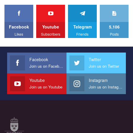
organization PACT.
We appeal to your support and ask to help us implement our plan
to combat violence against LGBT people in Ukraine.
Facebook
Youtube
Telegram
5,106
All you have to do is to press "Like" below the video.
Likes
Subscribers
Friends
Posts
Эмоционально сильный ролик от команды "Гей-альянс
Украина", который принимает участие в конкурсе
международной организации PACT на лучший ролик,
представляющий программу развития организации.
Facebook
Twitter
Join us on Facebook
Join us on Twitter
Мы просим вас поддержать нас и помочь нам реализовать
наш план по борьбе с насилием и дискриминацией на почве
СОГИ в Украине.
Youtube
Instagram
Join us on Youtube
Join us on Instagram
Все, что вам нужно сделать - это зайти на наш канал YouTube
по этой ссылке и поставить лайк под видео.