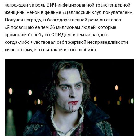
награжден за роль
ВИЧ-инфицированной
трансгендерной
женщины Рэйон в фильме «Далласский клуб покупателей».
Получая награду, в благодарственной речи он сказал:
«Я посвящаю ее тем 36 миллионам людей, которые
проиграли борьбу со СПИДом, и тем из вас, кто
когда-либо
чувствовал себя жертвой несправедливости
лишь
потому
, кто вы такой и кого любите».