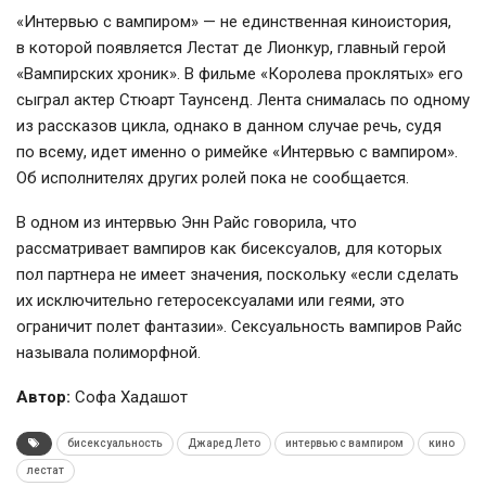
«Интервью с вампиром» — не единственная киноистория,
в которой появляется Лестат де Лионкур, главный герой
«Вампирских хроник». В фильме «Королева проклятых» его
сыграл актер Стюарт Таунсенд. Лента снималась по одному
из рассказов цикла, однако в данном случае речь, судя
по всему, идет именно о римейке «Интервью с вампиром».
Об исполнителях других ролей пока не сообщается.
В одном из интервью Энн Райс говорила, что
рассматривает вампиров как бисексуалов, для которых
пол партнера не имеет значения, поскольку «если сделать
их исключительно гетеросексуалами или геями, это
ограничит полет фантазии». Сексуальность вампиров Райс
называла полиморфной.
Автор:
Софа Хадашот
бисексуальность
Джаред Лето
интервью с вампиром
кино
лестат