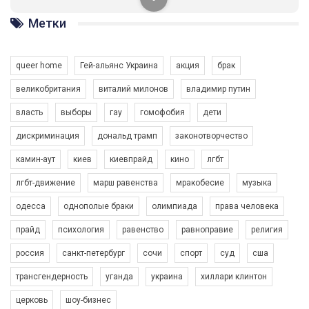
солідарності, приєднатися до нас. Регіональні підрозділи
ГАУ є в 16 областях України.
Метки
Разом наш голос лунає гучніше!
queer home
Гей-альянс Украина
акция
брак
великобритания
виталий милонов
владимир путин
власть
выборы
гау
гомофобия
дети
дискриминация
дональд трамп
законотворчество
камин-аут
киев
киевпрайд
кино
лгбт
00:58
лгбт-движение
марш равенства
мракобесие
музыка
Зупинимо насильство проти ЛГБТ в Україні! Stop violence against LGBT in Ukraine!
одесса
однополые браки
олимпиада
права человека
6/30/2017
Емоційний та вражаючий промо-ролік на конкурс PACT, який
прайд
психология
равенство
равноправие
религия
представляє програму "Гей-альянс Україна" з протидії
насильству проти ЛГБТ в Україні.
россия
санкт-петербург
сочи
спорт
суд
сша
1.9K Просмотров
•
226 Нравится
•
5 Комментариев
Ми просимо вашої підтримки, щоб реалізувати нашу
трансгендерность
уганда
украина
хиллари клинтон
програму з боротьби з насильством проти ЛГБТ в Україні.
церковь
шоу-бизнес