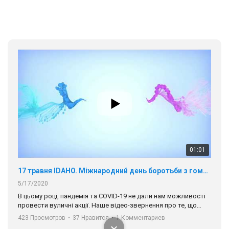
01:01
17 травня IDAHO. Міжнародний день боротьби з гомофобією трансфобією і біфобія.
5/17/2020
В цьому році, пандемія та COVІD-19 не дали нам можливості
провести вуличні акції. Наше відео-звернення про те, що
навіть коли ми у різних містах та не можемо зустрінеться, ми
423 Просмотров
•
37 Нравится
•
1 Комментариев
разом. Ми закликаємо всіх хто поділяє цінності рівності та