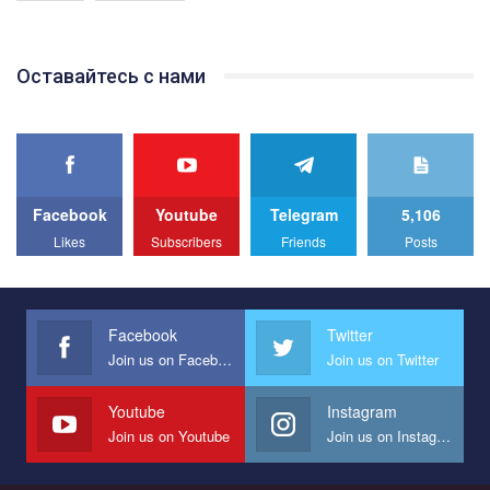
Якщо ти хочеш підтримати нас - просто натисни "лайк" під
відео.
Team of Gay Alliance Ukraine participates in a competition for the
Оставайтесь с нами
best video, representing programme for the development of
organization. The competition is organized by inetrnational
organization PACT.
We appeal to your support and ask to help us implement our plan
to combat violence against LGBT people in Ukraine.
Facebook
Youtube
Telegram
5,106
All you have to do is to press "Like" below the video.
Likes
Subscribers
Friends
Posts
Эмоционально сильный ролик от команды "Гей-альянс
Украина", который принимает участие в конкурсе
международной организации PACT на лучший ролик,
представляющий программу развития организации.
Facebook
Twitter
Join us on Facebook
Join us on Twitter
Мы просим вас поддержать нас и помочь нам реализовать
наш план по борьбе с насилием и дискриминацией на почве
СОГИ в Украине.
Youtube
Instagram
Join us on Youtube
Join us on Instagram
Все, что вам нужно сделать - это зайти на наш канал YouTube
по этой ссылке и поставить лайк под видео.