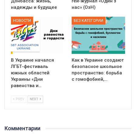
Донбасса: жизнь,
гей-журнал «Один з
надежды и будущее
нас» (ОзН)
НОВОСТИ
БЕЗ КАТЕГОРИИ
В Украине начался
Как в Украине создают
ЛГБТ-фестиваль
безопасное школьное
южных областей
пространство: борьба
Украины «Дни
с гомофобией,…
равенства и…
PREV
NEXT
Комментарии