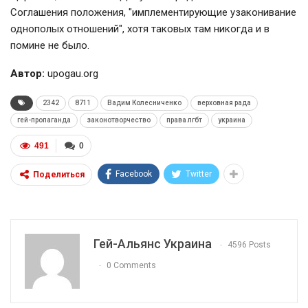
Соглашения положения, "имплементирующие узаконивание
однополых отношений", хотя таковых там никогда и в
помине не было.
Автор:
upogau.org
2342
8711
Вадим Колесниченко
верховная рада
гей-пропаганда
законотворчество
права лгбт
украина
491
0
Facebook
Twitter
Поделиться
Гей-Альянс Украина
4596 Posts
0 Comments