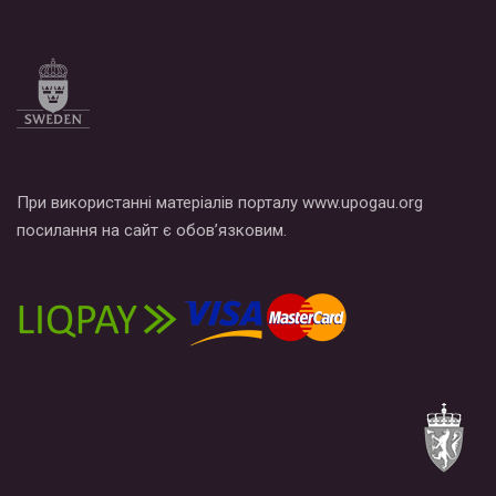
При використанні матеріалів порталу www.upogau.org
посилання на сайт є обов’язковим.