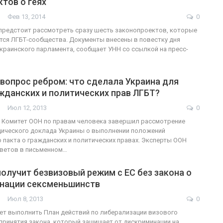
тов о геях
Фев 13, 2014
0
предстоит рассмотреть сразу шесть законопроектов, которые
ся ЛГБТ-сообщества. Документы внесены в повестку дня
ФОТО
200
украинского парламента, сообщает УНН со ссылкой на пресс-
Военнослужащие-трансгендеры
вопрос ребром: что сделала Украина для
ГЕЙ-АЛЬЯНС УКРАИНА
Июл 27, 2017
0
жданских и политических прав ЛГБТ?
Июл 12, 2013
0
а Комитет ООН по правам человека завершил рассмотрение
дического доклада Украины о выполнении положений
пакта о гражданских и политических правах. Эксперты ООН
тветов в письменном…
получит безвизовый режим с ЕС без закона о
нации сексменьшинств
Июл 8, 2013
0
ет выполнить План действий по либерализации визового
 принятия закона, который защищает от дискриминации на