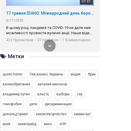
01:01
17 травня IDAHO. Міжнародний день боротьби з гомофобією трансфобією і біфобія.
5/17/2020
В цьому році, пандемія та COVІD-19 не дали нам
можливості провести вуличні акції. Наше відео-
звернення про те, що навіть коли ми у різних
423 Просмотров
•
37 Нравится
•
1 Комментариев
містах та не можемо зустрінеться, ми разом. Ми
закликаємо всіх хто поділяє цінності рівності та
солідарності, приєднатися до нас. Регіональні
Метки
підрозділи ГАУ є в 16 областях України.
Разом наш голос лунає гучніше!
queer home
Гей-альянс Украина
акция
брак
великобритания
виталий милонов
владимир путин
власть
выборы
гау
00:58
гомофобия
дети
дискриминация
дональд трамп
законотворчество
камин-аут
Зупинимо насильство проти ЛГБТ в Україні! Stop violence against LGBT in Ukraine!
6/30/2017
киев
киевпрайд
кино
лгбт
Емоційний та вражаючий промо-ролік на