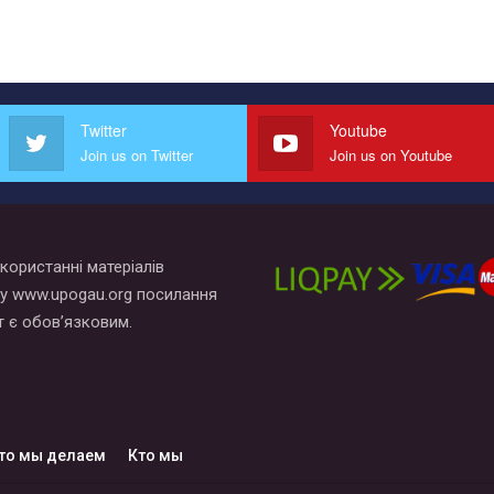
Twitter
Youtube
Join us on Twitter
Join us on Youtube
користанні матеріалів
у www.upogau.org посилання
т є обов’язковим.
то мы делаем
Кто мы