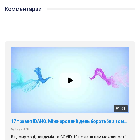
Комментарии
01:01
17 травня IDAHO. Міжнародний день боротьби з гомофобією трансфобією і біфобія.
5/17/2020
В цьому році, пандемія та COVІD-19 не дали нам можливості