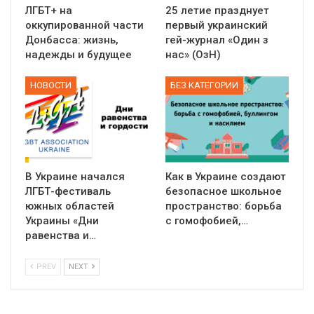
ЛГБТ+ на
25 летие празднует
оккупированной части
первый украинский
Донбасса: жизнь,
гей-журнал «Один з
надежды и будущее
нас» (ОзН)
НОВОСТИ
БЕЗ КАТЕГОРИИ
В Украине начался
Как в Украине создают
ЛГБТ-фестиваль
безопасное школьное
южных областей
пространство: борьба
Украины «Дни
с гомофобией,…
равенства и…
PREV
NEXT