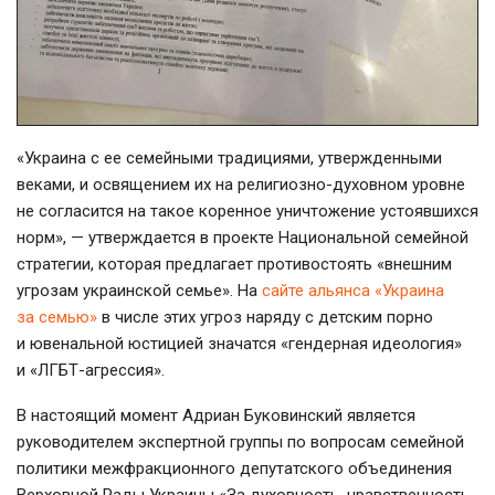
«Украина с ее семейными традициями, утвержденными
веками, и освящением их на
религиозно-духовном
уровне
не согласится на такое коренное уничтожение устоявшихся
норм», — утверждается в проекте Национальной семейной
стратегии, которая предлагает противостоять «внешним
угрозам украинской семье». На
сайте альянса «Украина
за семью»
в числе этих угроз наряду с детским порно
и ювенальной юстицией значатся «гендерная идеология»
и
«ЛГБТ-агрессия»
.
В настоящий момент Адриан Буковинский является
руководителем экспертной группы по вопросам семейной
политики межфракционного депутатского объединения
Верховной Рады Украины «За духовность, нравственность