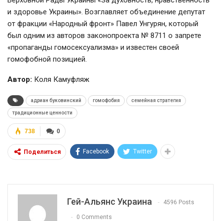
и здоровье Украины». Возглавляет объединение депутат
от фракции «Народный фронт» Павел Унгурян, который
был одним из авторов законопроекта № 8711 о запрете
«пропаганды гомосексуализма» и известен своей
гомофобной позицией.
Автор:
Коля Камуфляж
адриан буковинский
гомофобия
семейная стратегия
традиционные ценности
738
0
Facebook
Twitter
Поделиться
Гей-Альянс Украина
4596 Posts
0 Comments