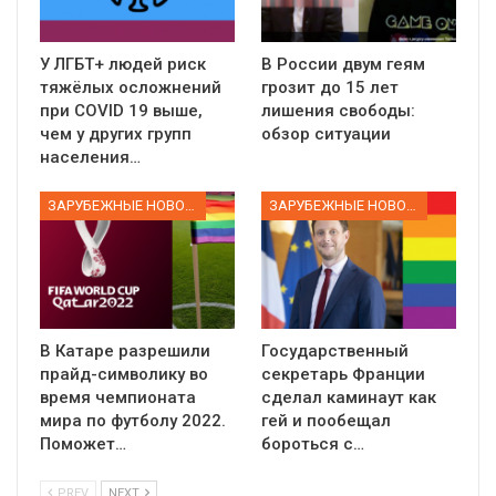
У ЛГБТ+ людей риск
В России двум геям
тяжёлых осложнений
грозит до 15 лет
при COVID 19 выше,
лишения свободы:
чем у других групп
обзор ситуации
населения…
ЗАРУБЕЖНЫЕ НОВОСТИ
ЗАРУБЕЖНЫЕ НОВОСТИ
В Катаре разрешили
Государственный
прайд-символику во
секретарь Франции
время чемпионата
сделал каминаут как
мира по футболу 2022.
гей и пообещал
Поможет…
бороться с…
PREV
NEXT