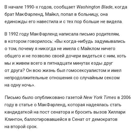
В начале
1990-х
годов, сообщает
Washington Blade
, когда
брат МакФарленд, Майкл, попал в больницу, она
единожды его навестила и с тех пор больше не видела.
В 1992 году МакФарленд написала письмо родителям,
в котором говорилось: «Вы
когда-нибудь
задумывались
о том, почему я никогда не имела с Майклом ничего
общего и не позволю своей дочери видеться с ним, хоть
мы и живем всего в пятнадцати минутах езды друг
от друга? Он всю жизнь был гомосексуалистом и имел
непродолжительные отношения со случайным сексом
на одну ночь».
Письмо было опубликовано газетой
New York Times
в 2006
году в статье о МакФарленд, которая надеялась стать
кандидаткой на пост сенатора и бросить вызов Хиллари
Клинтон, баллотировавшейся в Сенат от демократов
на второй срок.