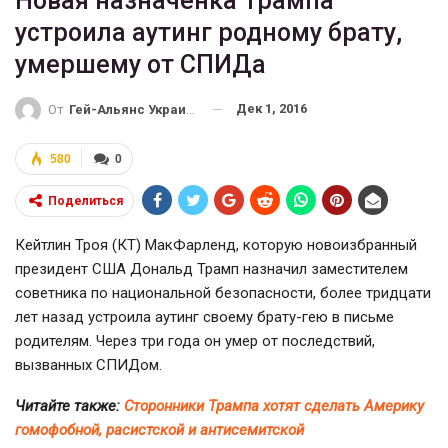
Новая назначенка Трампа
устроила аутинг родному брату,
умершему от СПИДа
Дек 1, 2016
От
Гей-Альянс Украина
580
0
Поделиться
Кейтлин Троя (КТ) МакФарленд, которую новоизбранный
президент США Дональд Трамп назначил заместителем
советника по национальной безопасности, более тридцати
лет назад устроила аутинг своему
брату-гею
в письме
родителям. Через три года он умер от последствий,
вызванных СПИДом.
Читайте также:
Сторонники Трампа хотят сделать Америку
гомофобной, расистской и антисемитской