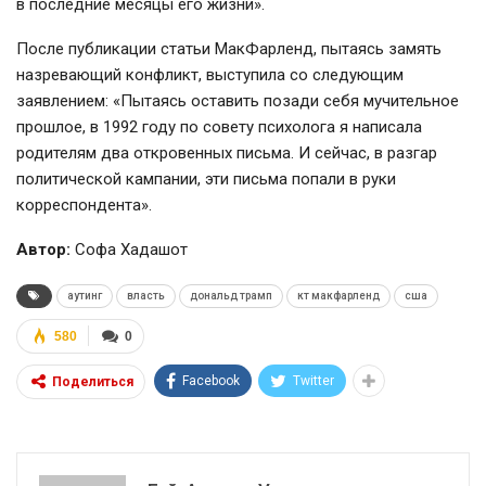
в последние месяцы его жизни».
После публикации статьи МакФарленд, пытаясь замять
назревающий конфликт, выступила со следующим
заявлением: «Пытаясь оставить позади себя мучительное
прошлое, в 1992 году по совету психолога я написала
родителям два откровенных письма. И сейчас, в разгар
политической кампании, эти письма попали в руки
корреспондента».
Автор:
Софа Хадашот
аутинг
власть
дональд трамп
кт макфарленд
сша
580
0
Facebook
Twitter
Поделиться