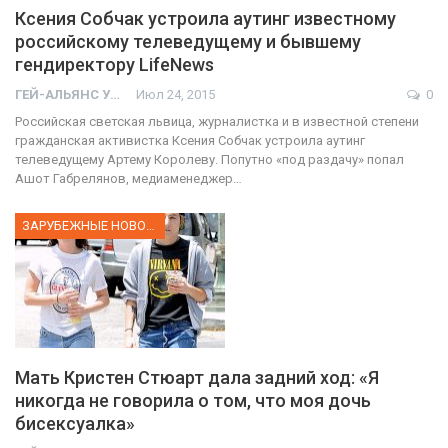
Ксения Собчак устроила аутинг известному
российскому телеведущему и бывшему
гендиректору LifeNews
ГЕЙ-АЛЬЯНС УКРАИНА
Июл 24, 2015
0
Российская светская львица, журналистка и в известной степени
гражданская активистка Ксения Собчак устроила аутинг
телеведущему Артему Королеву. Попутно «под раздачу» попал
Ашот Габрелянов, медиаменеджер…
ЗАРУБЕЖНЫЕ НОВОСТИ
Мать Кристен Стюарт дала задний ход: «Я
никогда не говорила о том, что моя дочь
бисексуалка»