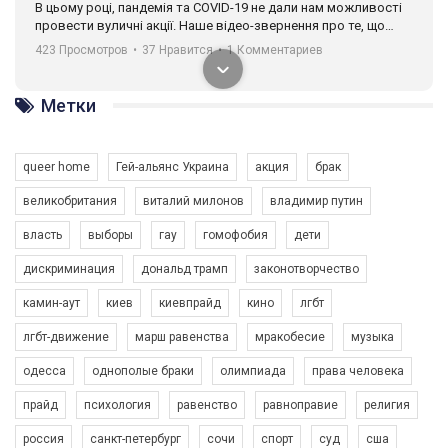
В цьому році, пандемія та COVІD-19 не дали нам можливості
провести вуличні акції. Наше відео-звернення про те, що
навіть коли ми у різних містах та не можемо зустрінеться, ми
423 Просмотров
•
37 Нравится
•
1 Комментариев
разом. Ми закликаємо всіх хто поділяє цінності рівності та
солідарності, приєднатися до нас. Регіональні підрозділи
ГАУ є в 16 областях України.
Метки
Разом наш голос лунає гучніше!
queer home
Гей-альянс Украина
акция
брак
великобритания
виталий милонов
владимир путин
власть
выборы
гау
гомофобия
дети
дискриминация
дональд трамп
законотворчество
камин-аут
киев
киевпрайд
кино
лгбт
00:58
лгбт-движение
марш равенства
мракобесие
музыка
Зупинимо насильство проти ЛГБТ в Україні! Stop violence against LGBT in Ukraine!
одесса
однополые браки
олимпиада
права человека
6/30/2017
Емоційний та вражаючий промо-ролік на конкурс PACT, який
прайд
психология
равенство
равноправие
религия
представляє програму "Гей-альянс Україна" з протидії
насильству проти ЛГБТ в Україні.
россия
санкт-петербург
сочи
спорт
суд
сша
1.9K Просмотров
•
226 Нравится
•
5 Комментариев