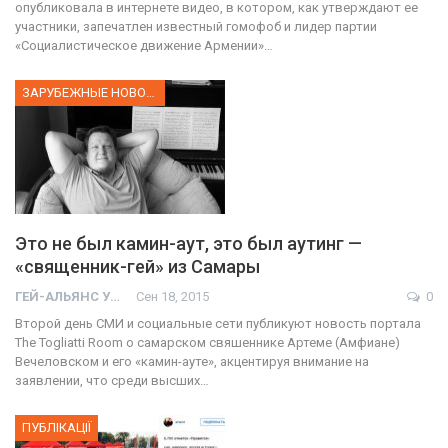
опубликовала в интернете видео, в котором, как утверждают ее
участники, запечатлен известный гомофоб и лидер партии
«Социалистическое движение Армении»…
ЗАРУБЕЖНЫЕ НОВОСТИ
Это не был камин-аут, это был аутинг —
«священник-гей» из Самары
ГЕЙ-АЛЬЯНС УКРАИНА
Сен 18, 2015
0
Второй день СМИ и социальные сети публикуют новость портала
The Togliatti Room о самарском свяшеннике Артеме (Амфиане)
Вечеловском и его «камин-ауте», акцентируя внимание на
заявлении, что среди высших…
ПУБЛІКАЦІЇ