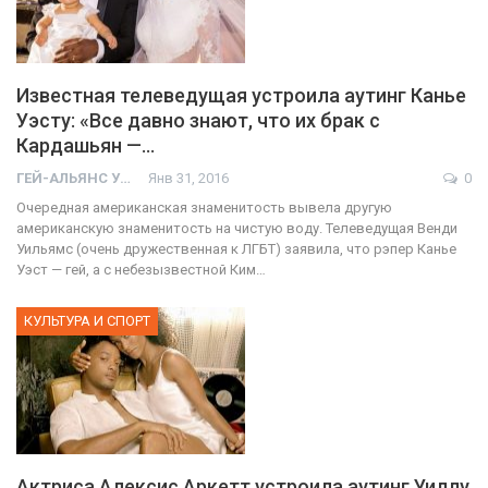
Известная телеведущая устроила аутинг Канье
Уэсту: «Все давно знают, что их брак с
Кардашьян —…
ГЕЙ-АЛЬЯНС УКРАИНА
Янв 31, 2016
0
Очередная американская знаменитость вывела другую
американскую знаменитость на чистую воду. Телеведущая Венди
Уильямс (очень дружественная к ЛГБТ) заявила, что рэпер Канье
Уэст — гей, а с небезызвестной Ким…
КУЛЬТУРА И СПОРТ
Актриса Алексис Аркетт устроила аутинг Уиллу