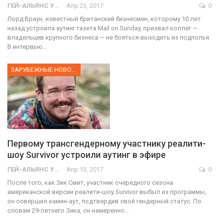
ГЕЙ-АЛЬЯНС УКРАИНА
Апр 23, 2017
0
Лорд Браун, известный британский бизнесмен, которому 10 лет
назад устроила аутинг газета Mail on Sunday, призвал коллег —
владельцев крупного бизнеса — не бояться выходить из подполья.
В интервью…
ЗАРУБЕЖНЫЕ НОВОСТИ
Первому трансгендерному участнику реалити-
шоу Survivor устроили аутинг в эфире
ГЕЙ-АЛЬЯНС УКРАИНА
Апр 13, 2017
0
После того, как Зик Смит, участник очередного сезона
американской версии реалити-шоу Survivor выбыл из программы,
он совершил камин-аут, подтвердив свой гендерный статус. По
словам 29-летнего Зика, он намеренно…