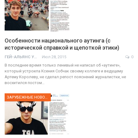
Особенности национального аутинга (с
исторической справкой и щепоткой этики)
ГЕЙ-АЛЬЯНС УКРАИНА
Июл 28, 2015
0
В последнее время только ленивый не написал об «аутинге»,
который устроила Ксения Собчак своему коллеге и ведущему
Артему Королеву, не сделал репост пояснений журналистки, не
восхитился постом…
ЗАРУБЕЖНЫЕ НОВОСТИ