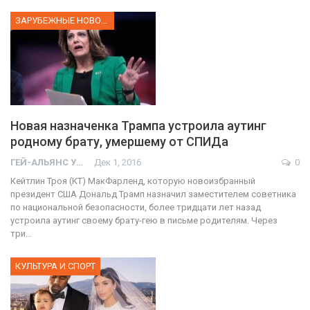
ЗАРУБЕЖНЫЕ НОВОСТИ
Новая назначенка Трампа устроила аутинг
родному брату, умершему от СПИДа
ГЕЙ-АЛЬЯНС УКРАИНА
Дек 1, 2016
0
Кейтлин Троя (КТ) МакФарленд, которую новоизбранный
президент США Дональд Трамп назначил заместителем советника
по национальной безопасности, более тридцати лет назад
устроила аутинг своему брату-гею в письме родителям. Через
три…
КУЛЬТУРА И СПОРТ