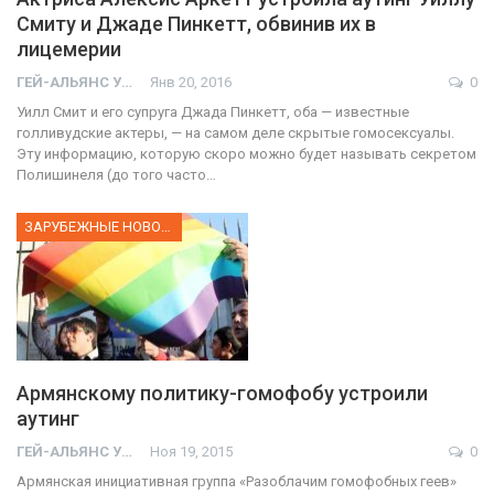
Смиту и Джаде Пинкетт, обвинив их в
лицемерии
ГЕЙ-АЛЬЯНС УКРАИНА
Янв 20, 2016
0
Уилл Смит и его супруга Джада Пинкетт, оба — известные
голливудские актеры, — на самом деле скрытые гомосексуалы.
Эту информацию, которую скоро можно будет называть секретом
Полишинеля (до того часто…
ЗАРУБЕЖНЫЕ НОВОСТИ
Армянскому политику-гомофобу устроили
аутинг
ГЕЙ-АЛЬЯНС УКРАИНА
Ноя 19, 2015
0
Армянская инициативная группа «Разоблачим гомофобных геев»