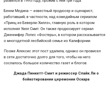
развелся в 1995 году, прожив с ней три года.
Бенни Медина — известный продюсер и сценарист,
работавший, в частности, над комедийным сериалом
«Принц из
Беверли-Хиллз
», главную роль в котором
исполнял Уилл Смит. Он также продюсирует сериал
Дженнифер Лопес «Фостеры», в котором рассказывается
о многодетной лесбийской семье из Калифорнии.
Позже Алексис этот пост удалила, однако он провисел
в сети достаточно долго для того, чтобы на него
сослалось большое количество газет и блогов.
Джада Пинкетт-Смит и режиссер Спайк Ли о
бойкотировании церемонии Оскара