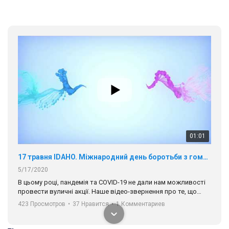
01:01
17 травня IDAHO. Міжнародний день боротьби з гомофобією трансфобією і біфобія.
5/17/2020
В цьому році, пандемія та COVІD-19 не дали нам можливості
провести вуличні акції. Наше відео-звернення про те, що
навіть коли ми у різних містах та не можемо зустрінеться, ми
423 Просмотров
•
37 Нравится
•
1 Комментариев
разом. Ми закликаємо всіх хто поділяє цінності рівності та
солідарності, приєднатися до нас. Регіональні підрозділи
ГАУ є в 16 областях України.
Разом наш голос лунає гучніше!
00:58