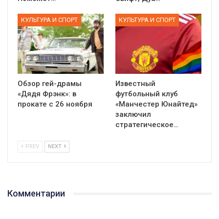
КУЛЬТУРА И СПОРТ
КУЛЬТУРА И СПОРТ
Обзор гей-драмы
Известный
«Дядя Фрэнк»: в
футбольный клуб
прокате с 26 ноября
«Манчестер Юнайтед»
заключил
стратегическое…
PREV
NEXT
Комментарии