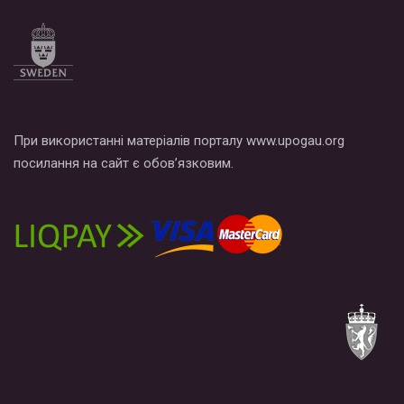
При використанні матеріалів порталу www.upogau.org
посилання на сайт є обов’язковим.