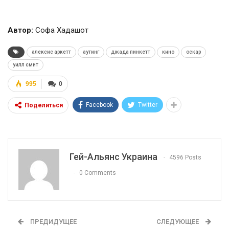
Автор:
Софа Хадашот
алексис аркетт
аутинг
джада пинкетт
кино
оскар
уилл смит
995
0
Facebook
Twitter
Поделиться
Гей-Альянс Украина
4596 Posts
0 Comments
ПРЕДИДУЩЕЕ
СЛЕДУЮЩЕЕ