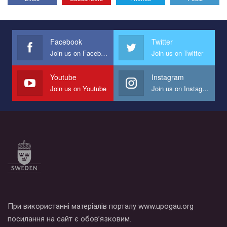
Эмоционально сильный ролик от команды "Гей-альянс
Украина", который принимает участие в конкурсе
международной организации PACT на лучший ролик,
представляющий программу развития организации.
Facebook
Twitter
Join us on Facebook
Join us on Twitter
Мы просим вас поддержать нас и помочь нам реализовать
наш план по борьбе с насилием и дискриминацией на почве
СОГИ в Украине.
Youtube
Instagram
Join us on Youtube
Join us on Instagram
Все, что вам нужно сделать - это зайти на наш канал YouTube
по этой ссылке и поставить лайк под видео.
При використанні матеріалів порталу www.upogau.org
посилання на сайт є обов’язковим.