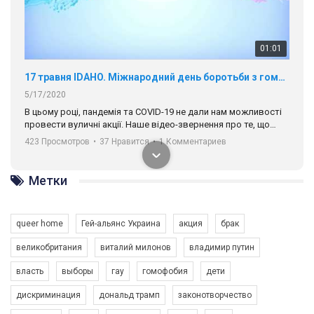
01:01
17 травня IDAHO. Міжнародний день боротьби з гомофобією трансфобією і біфобія.
5/17/2020
В цьому році, пандемія та COVІD-19 не дали нам можливості
провести вуличні акції. Наше відео-звернення про те, що
навіть коли ми у різних містах та не можемо зустрінеться, ми
423 Просмотров
•
37 Нравится
•
1 Комментариев
разом. Ми закликаємо всіх хто поділяє цінності рівності та
солідарності, приєднатися до нас. Регіональні підрозділи
ГАУ є в 16 областях України.
Метки
Разом наш голос лунає гучніше!
queer home
Гей-альянс Украина
акция
брак
великобритания
виталий милонов
владимир путин
власть
выборы
гау
гомофобия
дети
дискриминация
дональд трамп
законотворчество