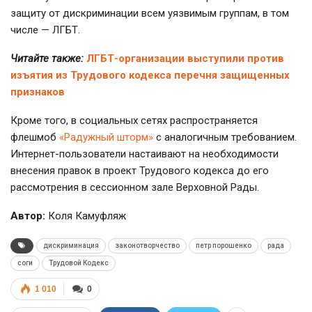
защиту от дискриминации всем уязвимым группам, в том
числе — ЛГБТ.
Читайте также:
ЛГБТ-организации выступили против
изъятия из Трудового кодекса перечня защищенных
признаков
Кроме того, в социальных сетях распространяется
флешмоб
«Радужный шторм»
с аналогичным требованием.
Интернет-пользователи
настаивают на необходимости
внесения правок в проект Трудового кодекса до его
рассмотрения в сессионном зале Верховной Рады.
Автор:
Коля Камуфляж
дискриминация
законотворчество
петр порошенко
рада
соги
Трудовой Кодекс
1 010
0