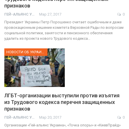
признаков
ГЕЙ-АЛЬЯНС УКРАИНА
Мар 27, 2017
0
Президент Украины Петр Порошенко считает ошибочным и даже
провокационным решение комитета Верховной Рады по вопросам
социальной политики, занятости и пенсионного обеспечения
удалить из проекта нового Трудового кодекса…
НОВОСТИ ОБ УКРАИНЕ
ЛГБТ-организации выступили против изъятия
из Трудового кодекса перечня защищенных
признаков
ГЕЙ-АЛЬЯНС УКРАИНА
Мар 20, 2017
0
Организации «Гей-альянс Украина», «Точка опоры» и «КиевПрайд»