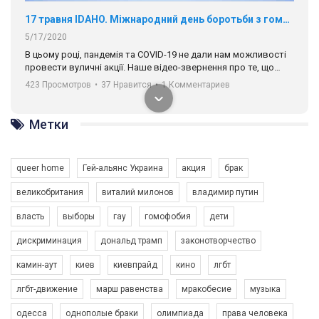
17 травня IDAHO. Міжнародний день боротьби з гомофобією трансфобією і біфобія.
5/17/2020
В цьому році, пандемія та COVІD-19 не дали нам можливості
провести вуличні акції. Наше відео-звернення про те, що
навіть коли ми у різних містах та не можемо зустрінеться, ми
423 Просмотров
•
37 Нравится
•
1 Комментариев
разом. Ми закликаємо всіх хто поділяє цінності рівності та
солідарності, приєднатися до нас. Регіональні підрозділи
ГАУ є в 16 областях України.
Метки
Разом наш голос лунає гучніше!
queer home
Гей-альянс Украина
акция
брак
великобритания
виталий милонов
владимир путин
власть
выборы
гау
гомофобия
дети
дискриминация
дональд трамп
законотворчество
камин-аут
киев
киевпрайд
кино
лгбт
00:58
лгбт-движение
марш равенства
мракобесие
музыка
Зупинимо насильство проти ЛГБТ в Україні! Stop violence against LGBT in Ukraine!
одесса
однополые браки
олимпиада
права человека
6/30/2017