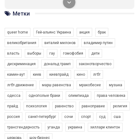
солідарності, приєднатися до нас. Регіональні підрозділи
ГАУ є в 16 областях України.
Метки
Разом наш голос лунає гучніше!
queer home
Гей-альянс Украина
акция
брак
великобритания
виталий милонов
владимир путин
власть
выборы
гау
гомофобия
дети
дискриминация
дональд трамп
законотворчество
камин-аут
киев
киевпрайд
кино
лгбт
00:58
лгбт-движение
марш равенства
мракобесие
музыка
Зупинимо насильство проти ЛГБТ в Україні! Stop violence against LGBT in Ukraine!
одесса
однополые браки
олимпиада
права человека
6/30/2017
Емоційний та вражаючий промо-ролік на конкурс PACT, який
прайд
психология
равенство
равноправие
религия
представляє програму "Гей-альянс Україна" з протидії
насильству проти ЛГБТ в Україні.
россия
санкт-петербург
сочи
спорт
суд
сша
1.9K Просмотров
•
226 Нравится
•
5 Комментариев
Ми просимо вашої підтримки, щоб реалізувати нашу
трансгендерность
уганда
украина
хиллари клинтон
програму з боротьби з насильством проти ЛГБТ в Україні.
церковь
шоу-бизнес