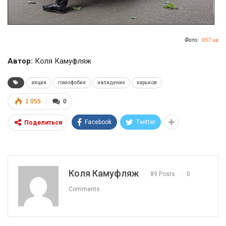
Фото:
057.ua
Автор:
Коля Камуфляж
акция
гомофобия
нападение
харьков
1 055
0
Facebook
Twitter
Поделиться
Коля Камуфляж
89 Posts
0
Comments