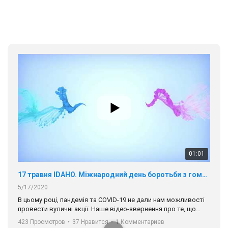
01:01
17 травня IDAHO. Міжнародний день боротьби з гомофобією трансфобією і біфобія.
5/17/2020
В цьому році, пандемія та COVІD-19 не дали нам можливості
провести вуличні акції. Наше відео-звернення про те, що
навіть коли ми у різних містах та не можемо зустрінеться, ми
423 Просмотров
•
37 Нравится
•
1 Комментариев
разом. Ми закликаємо всіх хто поділяє цінності рівності та