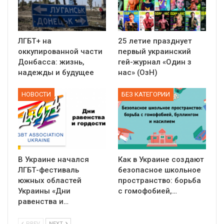
ЛГБТ+ на
25 летие празднует
оккупированной части
первый украинский
Донбасса: жизнь,
гей-журнал «Один з
надежды и будущее
нас» (ОзН)
НОВОСТИ
БЕЗ КАТЕГОРИИ
В Украине начался
Как в Украине создают
ЛГБТ-фестиваль
безопасное школьное
южных областей
пространство: борьба
Украины «Дни
с гомофобией,…
равенства и…
PREV
NEXT