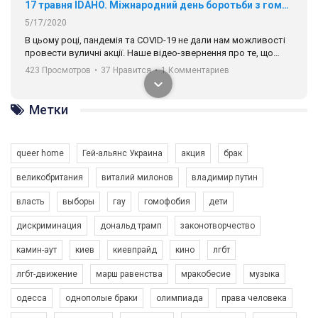
17 травня IDAHO. Міжнародний день боротьби з гомофобією трансфобією і біфобія.
5/17/2020
В цьому році, пандемія та COVІD-19 не дали нам можливості
провести вуличні акції. Наше відео-звернення про те, що
навіть коли ми у різних містах та не можемо зустрінеться, ми
423 Просмотров
•
37 Нравится
•
1 Комментариев
разом. Ми закликаємо всіх хто поділяє цінності рівності та
солідарності, приєднатися до нас. Регіональні підрозділи
ГАУ є в 16 областях України.
Метки
Разом наш голос лунає гучніше!
queer home
Гей-альянс Украина
акция
брак
великобритания
виталий милонов
владимир путин
власть
выборы
гау
гомофобия
дети
дискриминация
дональд трамп
законотворчество
камин-аут
киев
киевпрайд
кино
лгбт
00:58
лгбт-движение
марш равенства
мракобесие
музыка
Зупинимо насильство проти ЛГБТ в Україні! Stop violence against LGBT in Ukraine!
одесса
однополые браки
олимпиада
права человека
6/30/2017
Емоційний та вражаючий промо-ролік на конкурс PACT, який