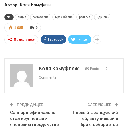
Автор:
Коля Камуфляж
акция
гомофобия
мракобесие
религия
церковь
1 085
0
Facebook
Twitter
Поделиться
Коля Камуфляж
89 Posts
0
Comments
ПРЕДИДУЩЕЕ
СЛЕДУЮЩЕЕ
Саппоро официально
Первый французский
стал крупнейшим
гей, вступивший в
японским городом, где
брак, собирается