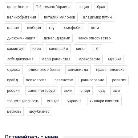
queer home
Гей-альянс Украина
акция
брак
великобритания
виталий милонов
владимир путин
власть
выборы
гау
гомофобия
дети
дискриминация
дональд трамп
законотворчество
камин-аут
киев
киевпрайд
кино
лгбт
00:58
лгбт-движение
марш равенства
мракобесие
музыка
Зупинимо насильство проти ЛГБТ в Україні! Stop violence against LGBT in Ukraine!
одесса
однополые браки
олимпиада
права человека
6/30/2017
Емоційний та вражаючий промо-ролік на конкурс PACT, який
прайд
психология
равенство
равноправие
религия
представляє програму "Гей-альянс Україна" з протидії
насильству проти ЛГБТ в Україні.
россия
санкт-петербург
сочи
спорт
суд
сша
1.9K Просмотров
•
226 Нравится
•
5 Комментариев
Ми просимо вашої підтримки, щоб реалізувати нашу
трансгендерность
уганда
украина
хиллари клинтон
програму з боротьби з насильством проти ЛГБТ в Україні.
церковь
шоу-бизнес
Якщо ти хочеш підтримати нас - просто натисни "лайк" під
відео.
Team of Gay Alliance Ukraine participates in a competition for the
Оставайтесь с нами