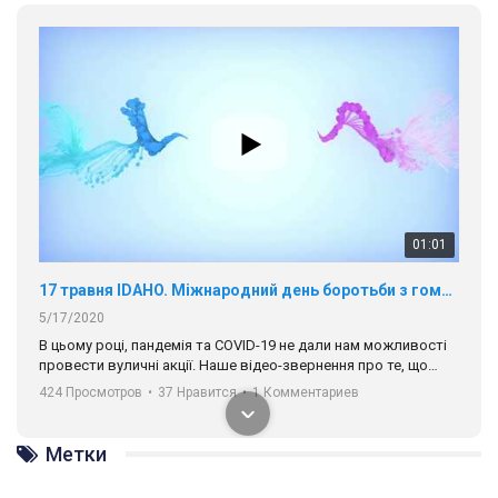
01:01
17 травня IDAHO. Міжнародний день боротьби з гомофобією трансфобією і біфобія.
5/17/2020
В цьому році, пандемія та COVІD-19 не дали нам можливості
провести вуличні акції. Наше відео-звернення про те, що
навіть коли ми у різних містах та не можемо зустрінеться, ми
424 Просмотров
•
37 Нравится
•
1 Комментариев
разом. Ми закликаємо всіх хто поділяє цінності рівності та
солідарності, приєднатися до нас. Регіональні підрозділи
ГАУ є в 16 областях України.
Метки
Разом наш голос лунає гучніше!