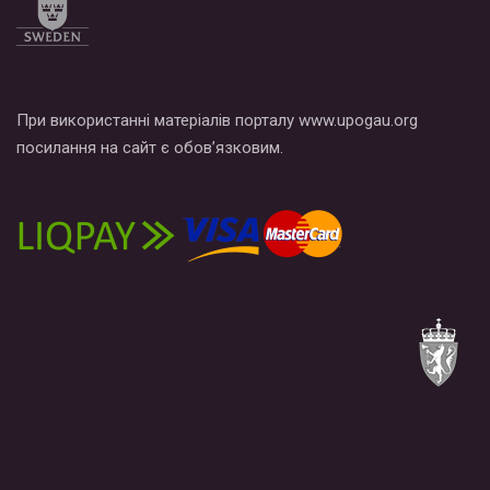
При використанні матеріалів порталу www.upogau.org
посилання на сайт є обов’язковим.