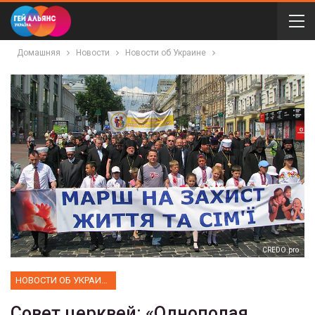
Домашняя
Новости
Новости об Украине
CREDO.pro
НОВОСТИ ОБ УКРАИНЕ
Совет церквей: «Однополая