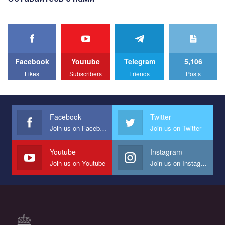
best video, representing programme for the development of
organization. The competition is organized by inetrnational
organization PACT.
We appeal to your support and ask to help us implement our plan
to combat violence against LGBT people in Ukraine.
Facebook
Youtube
Telegram
5,106
All you have to do is to press "Like" below the video.
Likes
Subscribers
Friends
Posts
Эмоционально сильный ролик от команды "Гей-альянс
Украина", который принимает участие в конкурсе
международной организации PACT на лучший ролик,
представляющий программу развития организации.
Facebook
Twitter
Join us on Facebook
Join us on Twitter
Мы просим вас поддержать нас и помочь нам реализовать
наш план по борьбе с насилием и дискриминацией на почве
СОГИ в Украине.
Youtube
Instagram
Join us on Youtube
Join us on Instagram
Все, что вам нужно сделать - это зайти на наш канал YouTube
по этой ссылке и поставить лайк под видео.